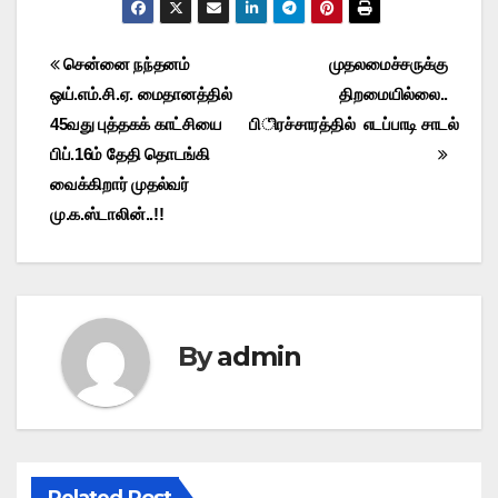
Post
சென்னை நந்தனம்
முதலமைச்சருக்கு
ஒய்.எம்.சி.ஏ. மைதானத்தில்
திறமையில்லை..
navigation
45வது புத்தகக் காட்சியை
பிரச்சாரத்தில் எடப்பாடி சாடல்
பிப்.16ம் தேதி தொடங்கி
வைக்கிறார் முதல்வர்
மு.க.ஸ்டாலின்..!!
By
admin