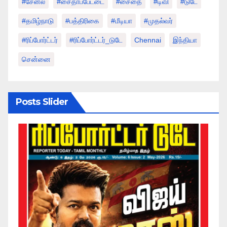
#சேனல்
#சைதாப்பேட்டை
#சைதை
#டிவி
#டுடே
#தமிழ்நாடு
#பத்திரிகை
#மீடியா
#முதல்வர்
#ரிப்போர்ட்டர்
#ரிப்போர்ட்டர்_டுடே
Chennai
இந்தியா
சென்னை
Posts Slider