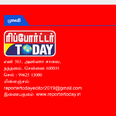
முகவரி