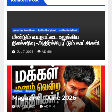
Related Post
தலைப்புச் செய்திகள்
தேசிய செய்திகள்
மாநில செய்திகள்
மீண்டும் வயநாட்டை உலுக்கிய
நிலச்சரிவு -அதிர்ச்சியூட்டும் காட்சிகள்!
JUL 7, 2026
ADMIN
அரசியல்
இதழ்கள்
Magazine – June 2026
JUN 28, 2026
ADMIN