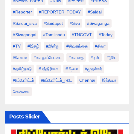
#NEWS_PAPER
#Now
#PAPER
#PRESS
#Reporter
#REPORTER_TODAY
#saidai
#saidai_siva
#saidapet
#Siva
#Sivaganga
#sivagangai
#tamilnadu
#TNGOVT
#today
#TV
#இதழ்
#இன்று
#சிவகங்கை
#சிவா
#சேனல்
#சைதாப்பேட்டை
#சைதை
#டிவி
#டுடே
#தமிழ்நாடு
#பத்திரிகை
#மீடியா
#முதல்வர்
#ரிப்போர்ட்டர்
#ரிப்போர்ட்டர்_டுடே
Chennai
இந்தியா
சென்னை
Posts Slider