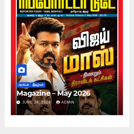
அர
ப
அரசியல்
இதழ்கள்
Magazine – May 2026
ச
ம
JUNE 28, 2026
ADMIN