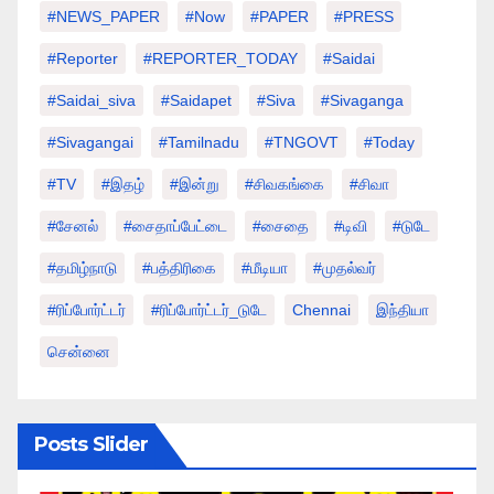
#NEWS_PAPER
#Now
#PAPER
#PRESS
#Reporter
#REPORTER_TODAY
#saidai
#saidai_siva
#saidapet
#Siva
#Sivaganga
#sivagangai
#tamilnadu
#TNGOVT
#today
#TV
#இதழ்
#இன்று
#சிவகங்கை
#சிவா
#சேனல்
#சைதாப்பேட்டை
#சைதை
#டிவி
#டுடே
#தமிழ்நாடு
#பத்திரிகை
#மீடியா
#முதல்வர்
#ரிப்போர்ட்டர்
#ரிப்போர்ட்டர்_டுடே
Chennai
இந்தியா
சென்னை
Posts Slider