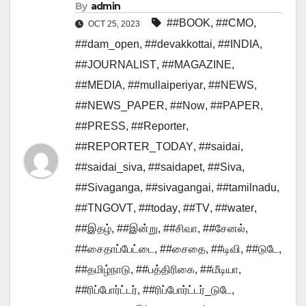
By
admin
##BOOK
,
##CMO
,
OCT 25, 2023
##dam_open
,
##devakkottai
,
##INDIA
,
##JOURNALIST
,
##MAGAZINE
,
##MEDIA
,
##mullaiperiyar
,
##NEWS
,
##NEWS_PAPER
,
##Now
,
##PAPER
,
##PRESS
,
##Reporter
,
##REPORTER_TODAY
,
##saidai
,
##saidai_siva
,
##saidapet
,
##Siva
,
##Sivaganga
,
##sivagangai
,
##tamilnadu
,
##TNGOVT
,
##today
,
##TV
,
##water
,
##இதழ்
,
##இன்று
,
##சிவா
,
##சேனல்
,
##சைதாப்பேட்டை
,
##சைதை
,
##டிவி
,
##டுடே
,
##தமிழ்நாடு
,
##பத்திரிகை
,
##மீடியா
,
##ரிப்போர்ட்டர்
,
##ரிப்போர்ட்டர்_டுடே
,