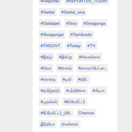
#Reporter
#REPORTER_TODAY
#saidai
#saidai_siva
#saidapet
#Siva
#Sivaganga
#sivagangai
#tamilnadu
#TNGOVT
#today
#TV
#இதழ்
#இன்று
#சிவகங்கை
#சிவா
#சேனல்
#சைதாப்பேட்டை
#சைதை
#டிவி
#டுடே
#தமிழ்நாடு
#பத்திரிகை
#மீடியா
#முதல்வர்
#ரிப்போர்ட்டர்
#ரிப்போர்ட்டர்_டுடே
Chennai
இந்தியா
சென்னை