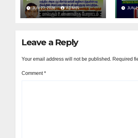
சென்னையில்
சென்
JUN 27, 2026
ADMIN
JUN 2
விவசாயிகள் மாபெரும்
விவசா
உண்ணாவிரத போராட்டம் !
உண்ண
Leave a Reply
Your email address will not be published.
Required fi
Comment
*