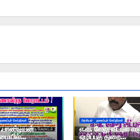
தலைப்புச் செய்திகள்
அரசியல்
தலைப்புச் செய்திகள்
்.பாண்டியன்
எ.வ. வேலு வீட்டில் ல
ையில்
ஒழிப்புத் துறை