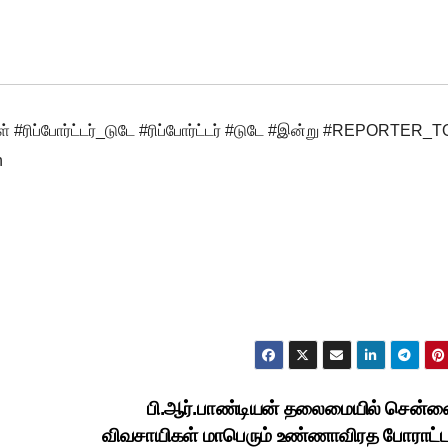
ள் #ரிப்போர்ட்டர்_டுடே #ரிப்போர்ட்டர் #டுடே #இன்று #REPORTER
n
பி.ஆர்.பாண்டியன் தலைமையில் சென்ன
விவசாயிகள் மாபெரும் உண்ணாவிரத போராட்ட