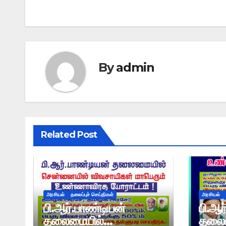
navigation
By
admin
Related Post
அரசியல்
தலைப்புச் செய்திகள்
அரசியல்
பி.ஆர்.பாண்டியன்
பி.ஆர
தலைமையில்
தலைம