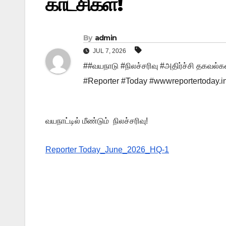
காட்சிகள்!
By
admin
JUL 7, 2026
##வயநாடு #நிலச்சரிவு #அதிர்ச்சி தகவல்க
#Reporter #Today #wwwreportertoday.i
வயநாட்டில் மீண்டும் நிலச்சரிவு!
Reporter Today_June_2026_HQ-1
Post