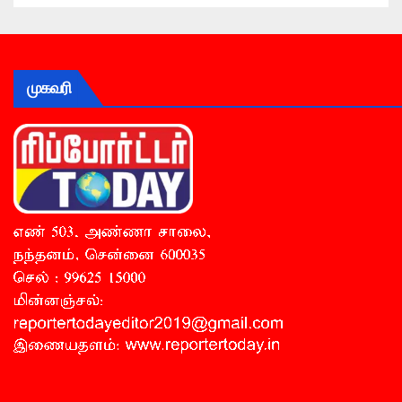
முகவரி