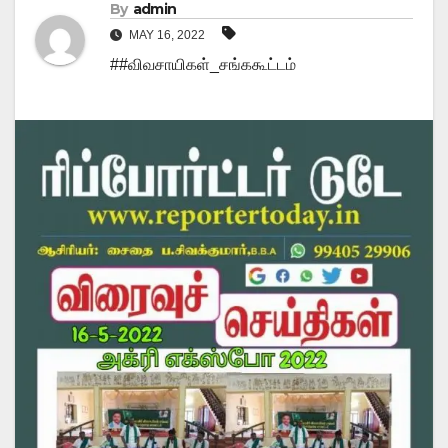
By
admin
MAY 16, 2022
##விவசாயிகள்_சங்ககூட்டம்