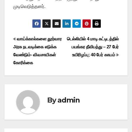
முடிவெடுத்தனர்.
Post
வாய்க்கால்களை தூர்வார
டெல்லியில் 4 மாடி கட்டிடத்தில்
அரசு நடவடிக்கை எடுக்க
பயங்கர தீவிபத்து – 27 பேர்
navigation
வேண்டும்- விவசாயிகள்
உயிரிழப்பு; 40 பேர் காயம்
கோரிக்கை
By
admin