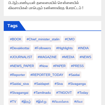
பி.ஆர்.பாண்டியன் தலைமையில் சென்னையில்
விவசாயிகள் மாபெரும் உண்ணாவிரத போராட்டம் !
Tags
#BOOK
#chief_minister_stalin
#CMO
#devakkottai
#followers
#highlights
#INDIA
#JOURNALIST
#MAGAZINE
#MEDIA
#NEWS
#NEWS_PAPER
#Now
#PAPER
#PRESS
#Reporter
#REPORTER_TODAY
#saidai
#saidai_siva
#saidapet
#Siva
#Sivaganga
#sivagangai
#tamilnadu
#TNGOVT
#today
#TV
#இதழ்
#இன்று
#சிவகங்கை
#சிவா