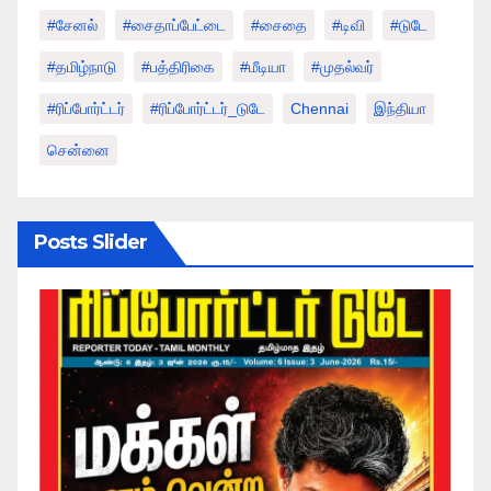
#சேனல்
#சைதாப்பேட்டை
#சைதை
#டிவி
#டுடே
#தமிழ்நாடு
#பத்திரிகை
#மீடியா
#முதல்வர்
#ரிப்போர்ட்டர்
#ரிப்போர்ட்டர்_டுடே
Chennai
இந்தியா
சென்னை
Posts Slider