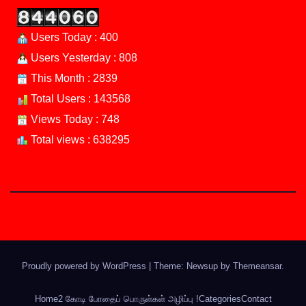
Users Today : 400
Users Yesterday : 808
This Month : 2839
Total Users : 143568
Views Today : 748
Total views : 638295
Proudly powered by WordPress
|
Theme: Newsup by
Themeansar
.
Home
2 கோடி போதைப் பொருள்கள் அழிப்பு !
Categories
Contact