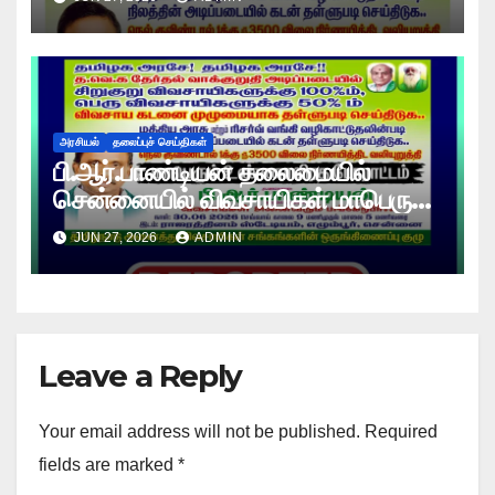
அரசியல்
தலைப்புச் செய்திகள்
பி.ஆர்.பாண்டியன் தலைமையில்
சென்னையில் விவசாயிகள் மாபெரும்
உண்ணாவிரத போராட்டம் !
JUN 27, 2026
ADMIN
Leave a Reply
Your email address will not be published.
Required
fields are marked
*