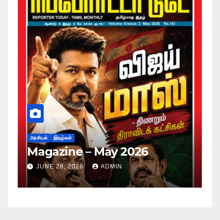
அர
ப
அரசியல்
இதழ்கள்
Magazine – May 2026
ச
ம
JUNE 28, 2026
ADMIN