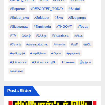
#Reporter
#REPORTER_TODAY
#saidai
#saidai_siva
#saidapet
#Siva
#Sivaganga
#sivagangai
#tamilnadu
#TNGOVT
#today
#TV
#இதழ்
#இன்று
#சிவகங்கை
#சிவா
#சேனல்
#சைதாப்பேட்டை
#சைதை
#டிவி
#டுடே
#தமிழ்நாடு
#பத்திரிகை
#மீடியா
#முதல்வர்
#ரிப்போர்ட்டர்
#ரிப்போர்ட்டர்_டுடே
Chennai
இந்தியா
சென்னை
Posts Slider