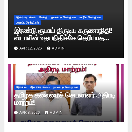
ஆசிரியர் பக்கம்
செய்தி
தலைப்புச் செய்திகள்
மாநில செய்திகள்
மாவட்ட செய்திகள்
இரண்டு ரூபாய் திருடிய கருணாநிதி!
ஸ்டாலின் உதயநிதிக்கே தெரியாத
ரகசியத்தை சொன்ன காளியம்மாள்!
APR 12, 2026
ADMIN
அரசியல்
ஆசிரியர் பக்கம்
தலைப்புச் செய்திகள்
தமிழக தலைமைச் செயலாளர் அதிரடி
மாற்றம்!
APR 8, 2026
ADMIN