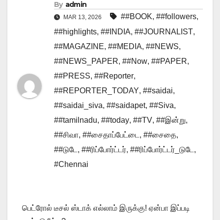
By
admin
##BOOK
,
##followers
,
MAR 13, 2026
##highlights
,
##INDIA
,
##JOURNALIST
,
##MAGAZINE
,
##MEDIA
,
##NEWS
,
##NEWS_PAPER
,
##Now
,
##PAPER
,
##PRESS
,
##Reporter
,
##REPORTER_TODAY
,
##saidai
,
##saidai_siva
,
##saidapet
,
##Siva
,
##tamilnadu
,
##today
,
##TV
,
##இன்று
,
##சிவா
,
##சைதாப்பேட்டை
,
##சைதை
,
##டுடே
,
##ரிப்போர்ட்டர்
,
##ரிப்போர்ட்டர்_டுடே
,
#Chennai
பெட்ரோல் டீசல் ஸ்டாக் எல்லாம் இருக்கு! ஏன்பா இப்படி