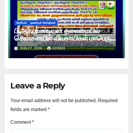
அரசியல்
தலைப்புச் செய்திகள்
பி.ஆர்.பாண்டியன் தலைமையில்
சென்னையில் விவசாயிகள் மாபெரும்
உண்ணாவிரத போராட்டம் !
JUN 27, 2026
ADMIN
Leave a Reply
Your email address will not be published.
Required
fields are marked
*
Comment
*