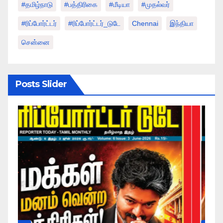
#தமிழ்நாடு
#பத்திரிகை
#மீடியா
#முதல்வர்
#ரிப்போர்ட்டர்
#ரிப்போர்ட்டர்_டுடே
Chennai
இந்தியா
சென்னை
Posts Slider