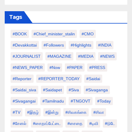
Tags
#BOOK
#chief_minister_stalin
#CMO
#devakkottai
#followers
#highlights
#INDIA
#JOURNALIST
#MAGAZINE
#MEDIA
#NEWS
#NEWS_PAPER
#Now
#PAPER
#PRESS
#Reporter
#REPORTER_TODAY
#saidai
#saidai_siva
#saidapet
#Siva
#Sivaganga
#sivagangai
#tamilnadu
#TNGOVT
#today
#TV
#இதழ்
#இன்று
#சிவகங்கை
#சிவா
#சேனல்
#சைதாப்பேட்டை
#சைதை
#டிவி
#டுடே