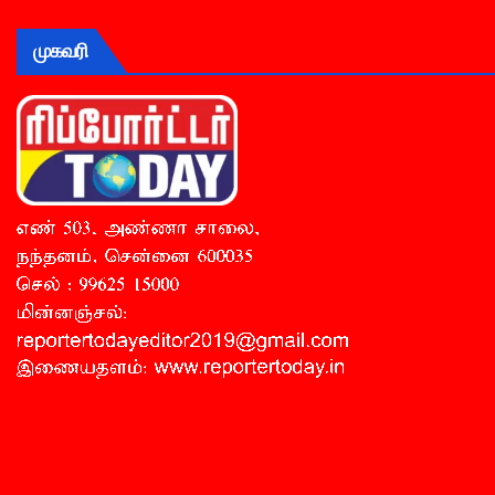
முகவரி