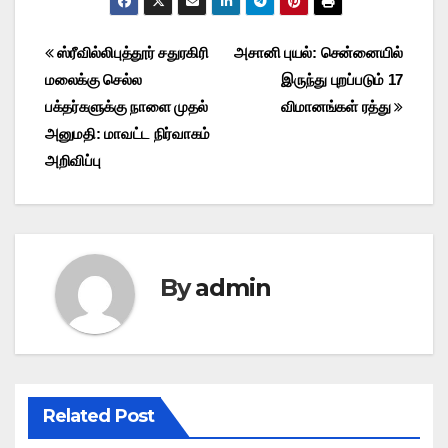
Post
ஸ்ரீவில்லிபுத்தூர் சதுரகிரி
அசானி புயல்: சென்னையில்
மலைக்கு செல்ல
இருந்து புறப்படும் 17
navigation
பக்தர்களுக்கு நாளை முதல்
விமானங்கள் ரத்து
அனுமதி: மாவட்ட நிர்வாகம்
அறிவிப்பு
By
admin
Related Post