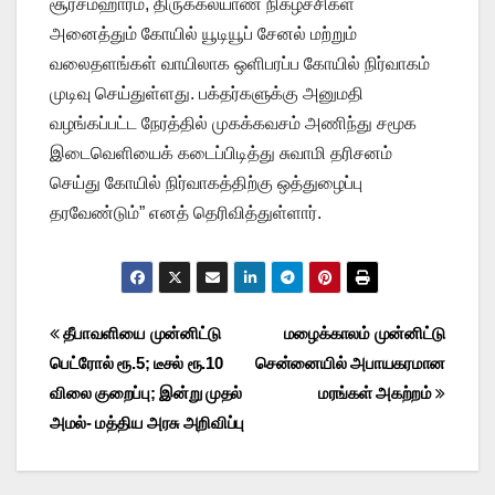
சூரசம்ஹாரம், திருக்கல்யாண நிகழ்ச்சிகள்
அனைத்தும் கோயில் யூடியூப் சேனல் மற்றும்
வலைதளங்கள் வாயிலாக ஒளிபரப்ப கோயில் நிர்வாகம்
முடிவு செய்துள்ளது. பக்தர்களுக்கு அனுமதி
வழங்கப்பட்ட நேரத்தில் முகக்கவசம் அணிந்து சமூக
இடைவெளியைக் கடைப்பிடித்து சுவாமி தரிசனம்
செய்து கோயில் நிர்வாகத்திற்கு ஒத்துழைப்பு
தரவேண்டும்” எனத் தெரிவித்துள்ளார்.
Post
தீபாவளியை முன்னிட்டு
மழைக்காலம் முன்னிட்டு
பெட்ரோல் ரூ.5; டீசல் ரூ.10
சென்னையில் அபாயகரமான
navigation
விலை குறைப்பு; இன்று முதல்
மரங்கள் அகற்றம்
அமல்- மத்திய அரசு அறிவிப்பு