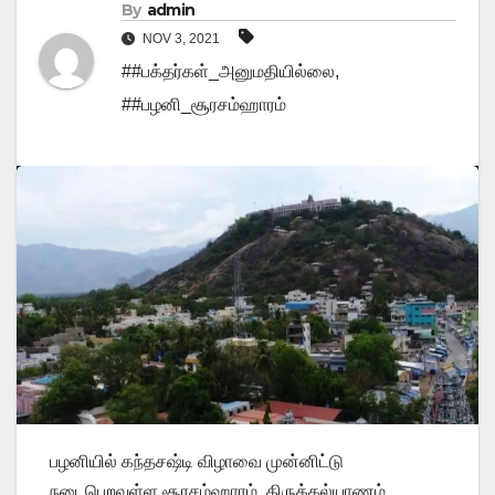
By
admin
NOV 3, 2021
##பக்தர்கள்_அனுமதியில்லை
,
##பழனி_சூரசம்ஹாரம்
பழனியில் கந்தசஷ்டி விழாவை முன்னிட்டு
நடைபெறவுள்ள சூரசம்ஹாரம், திருக்கல்யாணம்