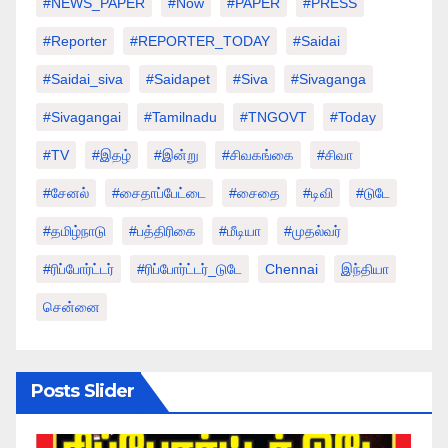
#NEWS_PAPER
#Now
#PAPER
#PRESS
#Reporter
#REPORTER_TODAY
#saidai
#saidai_siva
#saidapet
#Siva
#Sivaganga
#sivagangai
#tamilnadu
#TNGOVT
#today
#TV
#இதழ்
#இன்று
#சிவகங்கை
#சிவா
#சேனல்
#சைதாப்பேட்டை
#சைதை
#டிவி
#டுடே
#தமிழ்நாடு
#பத்திரிகை
#மீடியா
#முதல்வர்
#ரிப்போர்ட்டர்
#ரிப்போர்ட்டர்_டுடே
Chennai
இந்தியா
சென்னை
Posts Slider