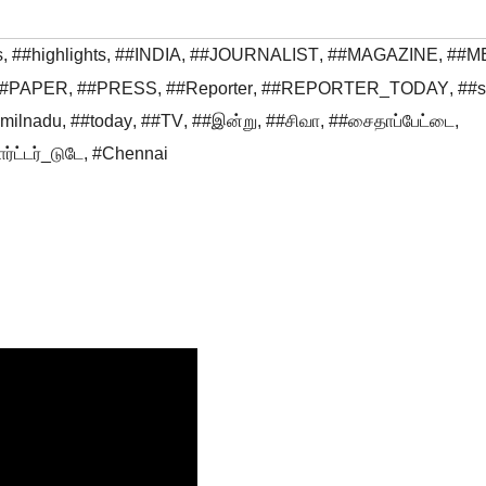
s
,
##highlights
,
##INDIA
,
##JOURNALIST
,
##MAGAZINE
,
##M
##PAPER
,
##PRESS
,
##Reporter
,
##REPORTER_TODAY
,
##s
amilnadu
,
##today
,
##TV
,
##இன்று
,
##சிவா
,
##சைதாப்பேட்டை
,
ர்ட்டர்_டுடே
,
#Chennai