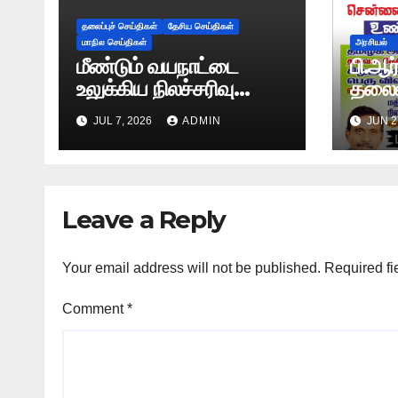
தலைப்புச் செய்திகள்
தேசிய செய்திகள்
மாநில செய்திகள்
அரசியல்
மீண்டும் வயநாட்டை
பி.ஆர
உலுக்கிய நிலச்சரிவு
தலைம
-அதிர்ச்சியூட்டும்
சென்
JUL 7, 2026
ADMIN
JUN 2
காட்சிகள்!
விவசா
உண்ண
Leave a Reply
Your email address will not be published.
Required fi
Comment
*