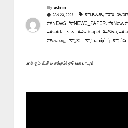
By
admin
##BOOK
,
##follower
JAN 23, 2026
##NEWS
,
##NEWS_PAPER
,
##Now
,
##saidai_siva
,
##saidapet
,
##Siva
,
##t
##சைதை
,
##டுடே
,
##ரிப்போர்ட்டர்
,
##ரிப்போ
பறக்கும் விசில் சத்தம்! தவெக பறபற!