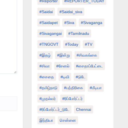
#Reporter
#REPORTER_TODAY
#saidai
#saidai_siva
#saidapet
#Siva
#Sivaganga
#sivagangai
#tamilnadu
#TNGOVT
#today
#TV
#இதழ்
#இன்று
#சிவகங்கை
#சிவா
#சேனல்
#சைதாப்பேட்டை
#சைதை
#டிவி
#டுடே
#தமிழ்நாடு
#பத்திரிகை
#மீடியா
#முதல்வர்
#ரிப்போர்ட்டர்
#ரிப்போர்ட்டர்_டுடே
Chennai
இந்தியா
சென்னை