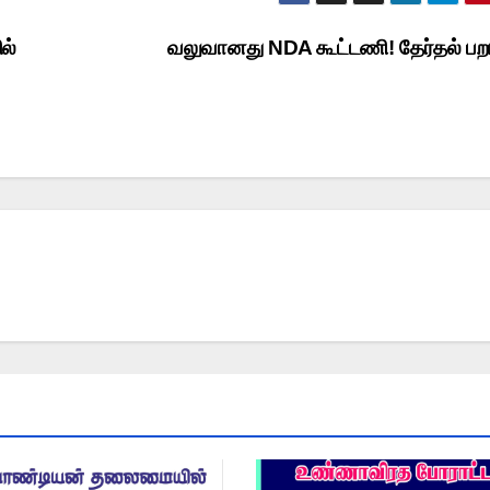
ல்
வலுவானது NDA கூட்டணி! தேர்தல் ப