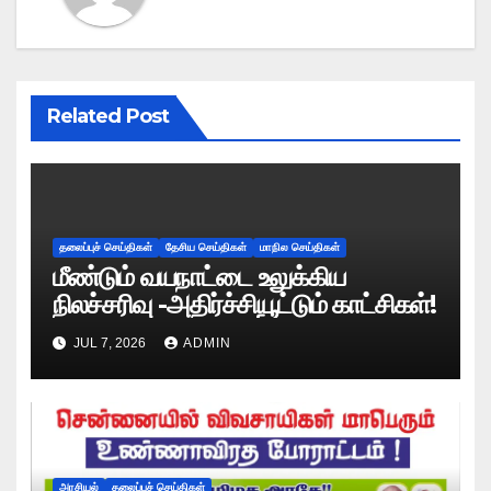
Related Post
தலைப்புச் செய்திகள்
தேசிய செய்திகள்
மாநில செய்திகள்
மீண்டும் வயநாட்டை உலுக்கிய
நிலச்சரிவு -அதிர்ச்சியூட்டும் காட்சிகள்!
JUL 7, 2026
ADMIN
அரசியல்
தலைப்புச் செய்திகள்