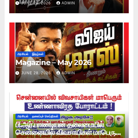
JUNE 28, 2026
ADMIN
அரசியல்
இதழ்கள்
Magazine – May 2026
JUNE 28, 2026
ADMIN
அரசியல்
தலைப்புச் செய்திகள்
பி.ஆர்.பாண்டியன் தலைமையில்
சென்னையில் விவசாயிகள் மாபெரும்