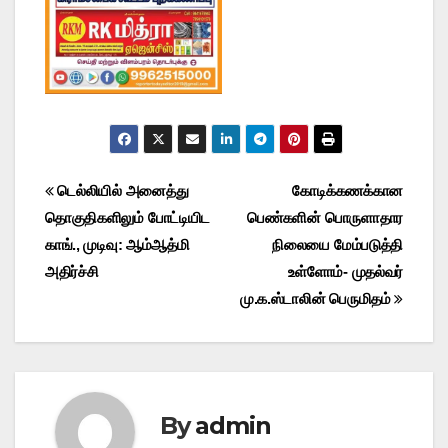
Post
டெல்லியில் அனைத்து
கோடிக்கணக்கான
தொகுதிகளிலும் போட்டியிட
பெண்களின் பொருளாதார
navigation
காங்., முடிவு: ஆம்ஆத்மி
நிலையை மேம்படுத்தி
அதிர்ச்சி
உள்ளோம்- முதல்வர்
மு.க.ஸ்டாலின் பெருமிதம்
By
admin