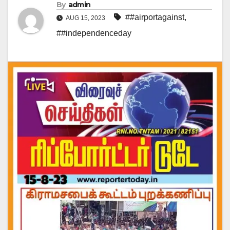
By
admin
##airportagainst
,
AUG 15, 2023
##independenceday