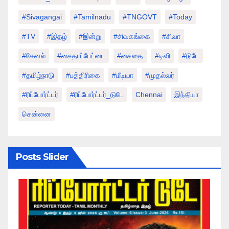
#sivagangai
#tamilnadu
#TNGOVT
#today
#TV
#இதழ்
#இன்று
#சிவகங்கை
#சிவா
#சேனல்
#சைதாப்பேட்டை
#சைதை
#டிவி
#டுடே
#தமிழ்நாடு
#பத்திரிகை
#மீடியா
#முதல்வர்
#ரிப்போர்ட்டர்
#ரிப்போர்ட்டர்_டுடே
Chennai
இந்தியா
சென்னை
Posts Slider