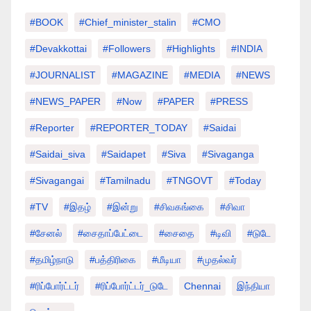
#BOOK
#chief_minister_stalin
#CMO
#devakkottai
#followers
#highlights
#INDIA
#JOURNALIST
#MAGAZINE
#MEDIA
#NEWS
#NEWS_PAPER
#Now
#PAPER
#PRESS
#Reporter
#REPORTER_TODAY
#saidai
#saidai_siva
#saidapet
#Siva
#Sivaganga
#sivagangai
#tamilnadu
#TNGOVT
#today
#TV
#இதழ்
#இன்று
#சிவகங்கை
#சிவா
#சேனல்
#சைதாப்பேட்டை
#சைதை
#டிவி
#டுடே
#தமிழ்நாடு
#பத்திரிகை
#மீடியா
#முதல்வர்
#ரிப்போர்ட்டர்
#ரிப்போர்ட்டர்_டுடே
Chennai
இந்தியா