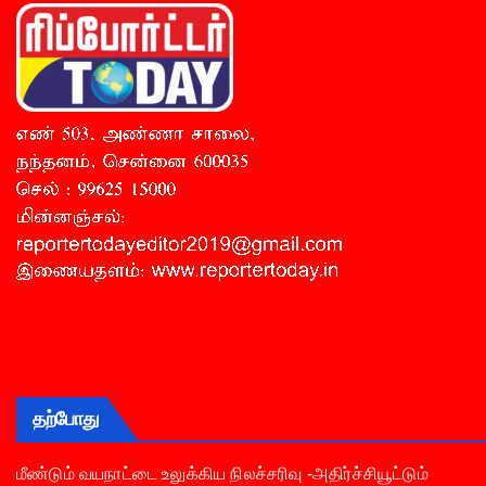
தற்போது
மீண்டும் வயநாட்டை உலுக்கிய நிலச்சரிவு -அதிர்ச்சியூட்டும்