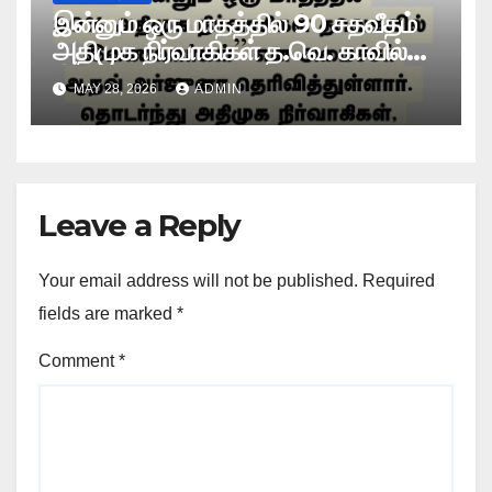
இன்னும் ஒரு மாதத்தில் 90 சதவீதம்
அதிமுக நிர்வாகிகள் த.வெ. காவில்
இணைவார்கள்! அமைச்சர் ஆதவ்
MAY 28, 2026
ADMIN
அர்ஜுனா தகவல்!
Leave a Reply
Your email address will not be published.
Required
fields are marked
*
Comment
*