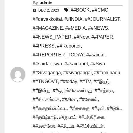
By
admin
##BOOK
,
##CMO
,
DEC 2, 2023
##devakkottai
,
##INDIA
,
##JOURNALIST
,
##MAGAZINE
,
##MEDIA
,
##NEWS
,
##NEWS_PAPER
,
##Now
,
##PAPER
,
##PRESS
,
##Reporter
,
##REPORTER_TODAY
,
##saidai
,
##saidai_siva
,
##saidapet
,
##Siva
,
##Sivaganga
,
##sivagangai
,
##tamilnadu
,
##TNGOVT
,
##today
,
##TV
,
##இதழ்
,
##இன்று
,
##ஒருங்கிணைப்பது
,
##சத்குரு
,
##சிவகங்கை
,
##சிவா
,
##சேனல்
,
##சைதாப்பேட்டை
,
##சைதை
,
##டிவி
,
##டுடே
,
##தமிழ்நாடு
,
##துபாய்
,
##பத்திரிகை
,
##மண்ணே
,
##மீடியா
,
##ரிப்போர்ட்டர்
,