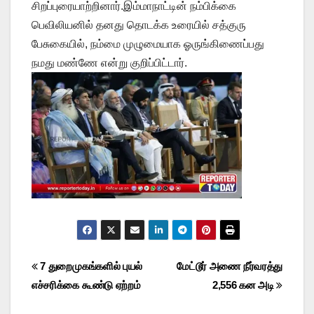
சிறப்புரையாற்றினார்.இம்மாநாட்டின் நம்பிக்கை
பெவிலியனில் தனது தொடக்க உரையில் சத்குரு
பேசுகையில், நம்மை முழுமையாக ஓருங்கிணைப்பது
நமது மண்ணே என்று குறிப்பிட்டார்.
Post
7 துறைமுகங்களில் புயல்
மேட்டூர் அணை நீர்வரத்து
எச்சரிக்கை கூண்டு ஏற்றம்
2,556 கன அடி
navigation