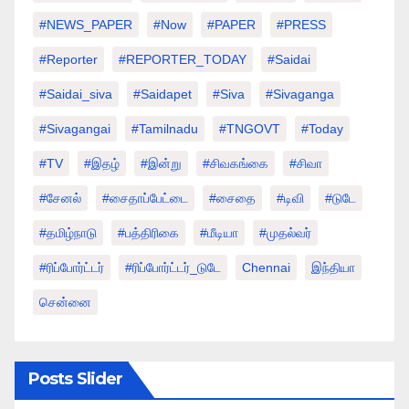
#NEWS_PAPER
#Now
#PAPER
#PRESS
#Reporter
#REPORTER_TODAY
#saidai
#saidai_siva
#saidapet
#Siva
#Sivaganga
#sivagangai
#tamilnadu
#TNGOVT
#today
#TV
#இதழ்
#இன்று
#சிவகங்கை
#சிவா
#சேனல்
#சைதாப்பேட்டை
#சைதை
#டிவி
#டுடே
#தமிழ்நாடு
#பத்திரிகை
#மீடியா
#முதல்வர்
#ரிப்போர்ட்டர்
#ரிப்போர்ட்டர்_டுடே
Chennai
இந்தியா
சென்னை
Posts Slider