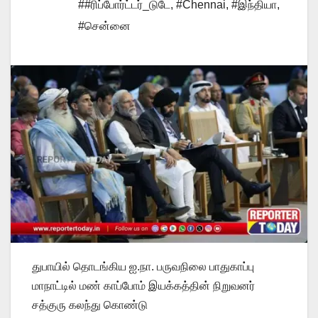
##ரிப்போர்ட்டர்_டுடே
,
#Chennai
,
#இந்தியா
,
#சென்னை
துபாயில் தொடங்கிய ஐ.நா. பருவநிலை பாதுகாப்பு
மாநாட்டில் மண் காப்போம் இயக்கத்தின் நிறுவனர்
சத்குரு கலந்து கொண்டு