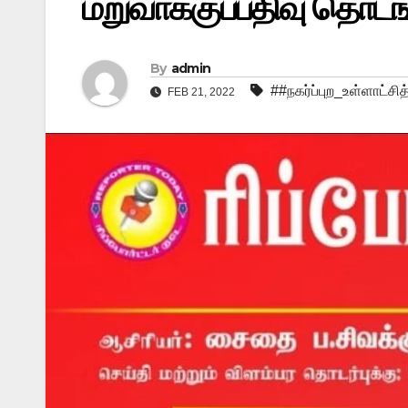
மறுவாக்குப்பதிவு தொடங
By
admin
##நகர்ப்புற_உள்ளாட்சித
FEB 21, 2022