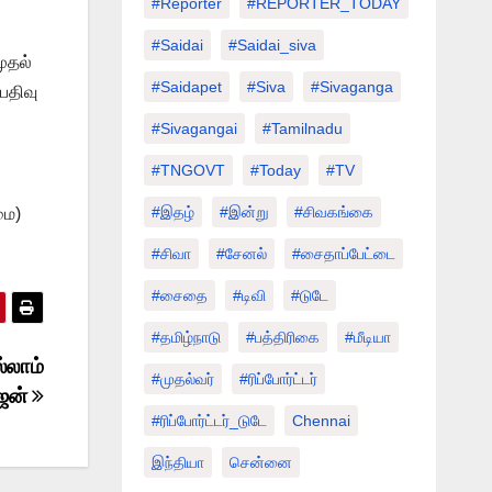
#Reporter
#REPORTER_TODAY
#saidai
#saidai_siva
ுதல்
#saidapet
#Siva
#Sivaganga
பதிவு
#sivagangai
#tamilnadu
#TNGOVT
#today
#TV
#இதழ்
#இன்று
#சிவகங்கை
மை)
#சிவா
#சேனல்
#சைதாப்பேட்டை
#சைதை
#டிவி
#டுடே
#தமிழ்நாடு
#பத்திரிகை
#மீடியா
்லாம்
#முதல்வர்
#ரிப்போர்ட்டர்
ாஜன்
#ரிப்போர்ட்டர்_டுடே
Chennai
இந்தியா
சென்னை