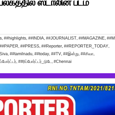
்தில் ஸ்டாலின் படம்
s
,
##highlights
,
##INDIA
,
##JOURNALIST
,
##MAGAZINE
,
##M
##PAPER
,
##PRESS
,
##Reporter
,
##REPORTER_TODAY
,
Siva
,
##tamilnadu
,
##today
,
##TV
,
##இன்று
,
##சிவா
,
ப்போர்ட்டர்
,
##ரிப்போர்ட்டர்_டுடே
,
#Chennai