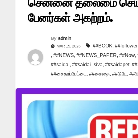
சென்னை தலைமை செயலகத
பேனர்கள் அகற்றம்.
By
admin
##BOOK
,
##follower
MAR 15, 2026
,
##NEWS
,
##NEWS_PAPER
,
##Now
,
##saidai
,
##saidai_siva
,
##saidapet
,
##
##சைதாப்பேட்டை
,
##சைதை
,
##டுடே
,
##ரி