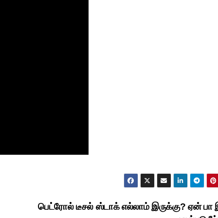
தலைப்புச் செய்திகள்
தேசிய செய்திகள்
மாநில செய்திகள்
அரசியல்
இதழ்கள்
மீண்டும்
Magazi
வயநாட்டை
June 2
பெட்ரோல் டீசல் ஸ்டாக் எல்லாம் இருக்கு? ஏன் பா 