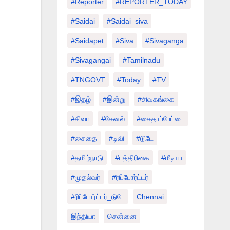
#Reporter
#REPORTER_TODAY
#saidai
#saidai_siva
#saidapet
#Siva
#Sivaganga
#sivagangai
#tamilnadu
#TNGOVT
#today
#TV
#இதழ்
#இன்று
#சிவகங்கை
#சிவா
#சேனல்
#சைதாப்பேட்டை
#சைதை
#டிவி
#டுடே
#தமிழ்நாடு
#பத்திரிகை
#மீடியா
#முதல்வர்
#ரிப்போர்ட்டர்
#ரிப்போர்ட்டர்_டுடே
Chennai
இந்தியா
சென்னை