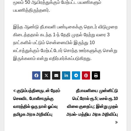
மூலம் 50 ஆயிரத்துக்கும் மேற்பட்ட பயணிகளும்
பயணித்திருந்தனர்.
இந்த ஆண்டு தீபாவளி பண்டிகைக்கு தொடர் விடுமுறை
கிடைத்ததால் கடந்த 1-ந் தேதி முதல் நேற்று வரை 3
நாட்களில் மட்டும் சென்னையில் இருந்து 10
லட்சத்துக்கும் மேற்பட்டோர் சொந்த ஊர்களுக்கு சென்று
இருக்கலாம் என்று எதிர்பார்க்கப்படுகிறது.
Post
குடும்பத்தினருடன் நேரம்
தீபாவளியை முன்னிட்டு
செலவிட போலீசாருக்கு
பெட்ரோல் ரூ.5; டீசல் ரூ.10
navigation
வாரத்தில் ஒரு நாள் ஓய்வு
விலை குறைப்பு; இன்று முதல்
தமிழக அரசு அறிவிப்பு
அமல்- மத்திய அரசு அறிவிப்பு