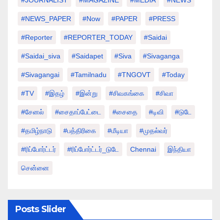
#NEWS_PAPER
#Now
#PAPER
#PRESS
#Reporter
#REPORTER_TODAY
#saidai
#saidai_siva
#saidapet
#Siva
#Sivaganga
#sivagangai
#tamilnadu
#TNGOVT
#today
#TV
#இதழ்
#இன்று
#சிவகங்கை
#சிவா
#சேனல்
#சைதாப்பேட்டை
#சைதை
#டிவி
#டுடே
#தமிழ்நாடு
#பத்திரிகை
#மீடியா
#முதல்வர்
#ரிப்போர்ட்டர்
#ரிப்போர்ட்டர்_டுடே
Chennai
இந்தியா
சென்னை
Posts Slider