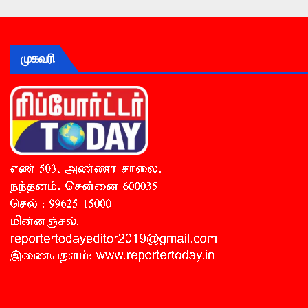
முகவரி