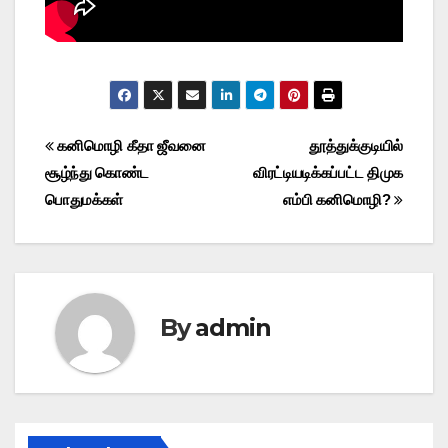
Post
கனிமொழி கீதா ஜீவனை
தூத்துக்குடியில்
சூழ்ந்து கொண்ட
விரட்டியடிக்கப்பட்ட திமுக
navigation
பொதுமக்கள்
எம்பி கனிமொழி?
By
admin