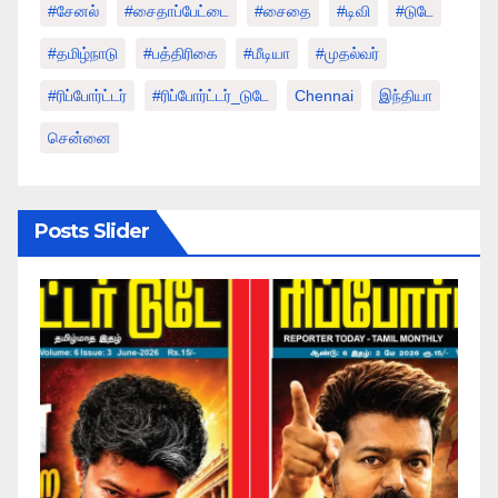
#சேனல்
#சைதாப்பேட்டை
#சைதை
#டிவி
#டுடே
#தமிழ்நாடு
#பத்திரிகை
#மீடியா
#முதல்வர்
#ரிப்போர்ட்டர்
#ரிப்போர்ட்டர்_டுடே
Chennai
இந்தியா
சென்னை
Posts Slider