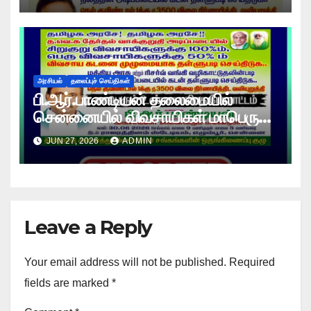
அரசியல்
தலைப்புச் செய்திகள்
பி.ஆர்.பாண்டியன் தலைமையில்
சென்னையில் விவசாயிகள் மாபெரும்
உண்ணாவிரத போராட்டம் !
JUN 27, 2026
ADMIN
Leave a Reply
Your email address will not be published.
Required
fields are marked
*