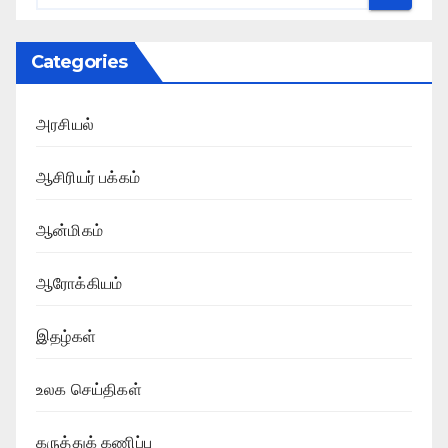
Categories
அரசியல்
ஆசிரியர் பக்கம்
ஆன்மிகம்
ஆரோக்கியம்
இதழ்கள்
உலக செய்திகள்
கருத்துக் கணிப்பு