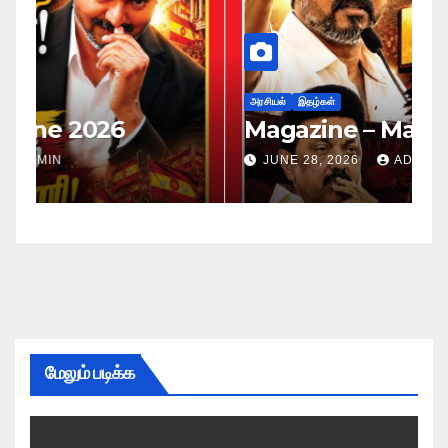
அர
ப
அரசியல்
இதழ்கள்
Magazine – May 2026
ச
ம
JUNE 28, 2026
ADMIN
மேலும் படிக்க