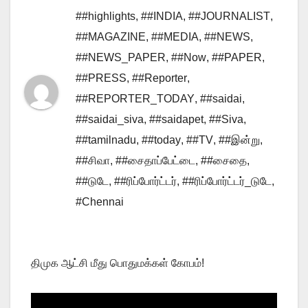
##highlights
,
##INDIA
,
##JOURNALIST
,
##MAGAZINE
,
##MEDIA
,
##NEWS
,
##NEWS_PAPER
,
##Now
,
##PAPER
,
##PRESS
,
##Reporter
,
##REPORTER_TODAY
,
##saidai
,
##saidai_siva
,
##saidapet
,
##Siva
,
##tamilnadu
,
##today
,
##TV
,
##இன்று
,
##சிவா
,
##சைதாப்பேட்டை
,
##சைதை
,
##டுடே
,
##ரிப்போர்ட்டர்
,
##ரிப்போர்ட்டர்_டுடே
,
#Chennai
திமுக ஆட்சி மீது பொதுமக்கள் கோபம்!