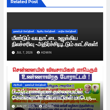
Related Post
தலைப்புச் செய்திகள்
தேசிய செய்திகள்
மாநில செய்திகள்
மீண்டும் வயநாட்டை உலுக்கிய
நிலச்சரிவு -அதிர்ச்சியூட்டும் காட்சிகள்!
JUL 7, 2026
ADMIN
அரசியல்
தலைப்புச் செய்திகள்
பி.ஆர்.பாண்டியன் தலைமையில்
சென்னையில் விவசாயிகள் மாபெரும்
உண்ணாவிரத போராட்டம் !
JUN 27, 2026
ADMIN