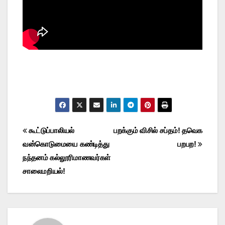
Post
கூட்டுப்பாலியல்
பறக்கும் விசில் சப்தம்! தவெக
வன்கொடுமையை கண்டித்து
பறபற!
navigation
நந்தனம் கல்லூரிமாணவர்கள்
சாலைமறியல்!