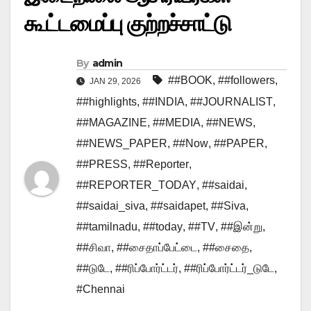
கூட்டமைப்பு குற்றச்சாட்டு
By
admin
##BOOK
,
##followers
,
JAN 29, 2026
##highlights
,
##INDIA
,
##JOURNALIST
,
##MAGAZINE
,
##MEDIA
,
##NEWS
,
##NEWS_PAPER
,
##Now
,
##PAPER
,
##PRESS
,
##Reporter
,
##REPORTER_TODAY
,
##saidai
,
##saidai_siva
,
##saidapet
,
##Siva
,
##tamilnadu
,
##today
,
##TV
,
##இன்று
,
##சிவா
,
##சைதாப்பேட்டை
,
##சைதை
,
##டுடே
,
##ரிப்போர்ட்டர்
,
##ரிப்போர்ட்டர்_டுடே
,
#Chennai