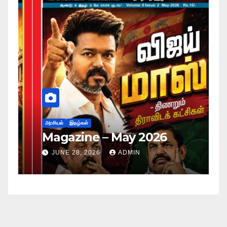
அர
ப
அரசியல்
இதழ்கள்
Magazine – May 2026
ச
ம
JUNE 28, 2026
ADMIN