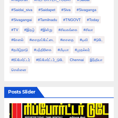
#saidai_siva
#saidapet
#Siva
#Sivaganga
#sivagangai
#tamilnadu
#TNGOVT
#today
#TV
#இதழ்
#இன்று
#சிவகங்கை
#சிவா
#சேனல்
#சைதாப்பேட்டை
#சைதை
#டிவி
#டுடே
#தமிழ்நாடு
#பத்திரிகை
#மீடியா
#முதல்வர்
#ரிப்போர்ட்டர்
#ரிப்போர்ட்டர்_டுடே
Chennai
இந்தியா
சென்னை
Posts Slider