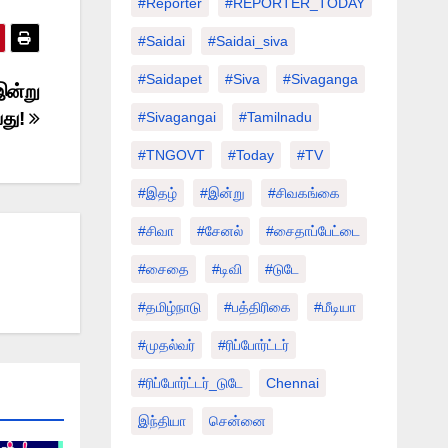
#Reporter
#REPORTER_TODAY
#saidai
#saidai_siva
#saidapet
#Siva
#Sivaganga
இன்று
து!
#sivagangai
#tamilnadu
#TNGOVT
#today
#TV
#இதழ்
#இன்று
#சிவகங்கை
#சிவா
#சேனல்
#சைதாப்பேட்டை
#சைதை
#டிவி
#டுடே
#தமிழ்நாடு
#பத்திரிகை
#மீடியா
#முதல்வர்
#ரிப்போர்ட்டர்
#ரிப்போர்ட்டர்_டுடே
Chennai
இந்தியா
சென்னை