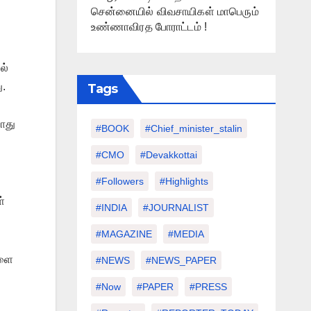
சென்னையில் விவசாயிகள் மாபெரும்
உண்ணாவிரத போராட்டம் !
ல்
ு.
Tags
ோது
#BOOK
#chief_minister_stalin
#CMO
#devakkottai
#followers
#highlights
்
#INDIA
#JOURNALIST
#MAGAZINE
#MEDIA
களை
#NEWS
#NEWS_PAPER
#Now
#PAPER
#PRESS