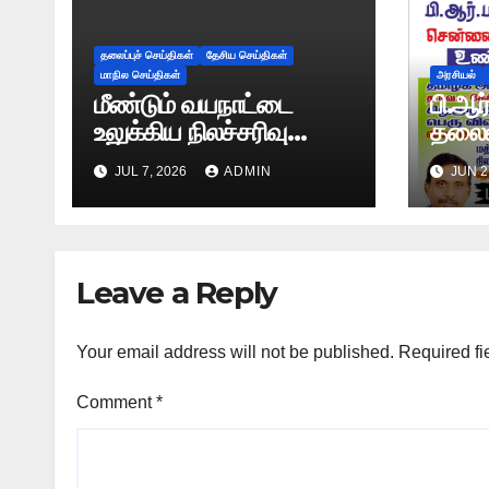
தலைப்புச் செய்திகள்
தேசிய செய்திகள்
மாநில செய்திகள்
அரசியல்
மீண்டும் வயநாட்டை
பி.ஆர
உலுக்கிய நிலச்சரிவு
தலைம
-அதிர்ச்சியூட்டும்
சென்
JUL 7, 2026
ADMIN
JUN 2
காட்சிகள்!
விவசா
உண்ண
Leave a Reply
Your email address will not be published.
Required fi
Comment
*