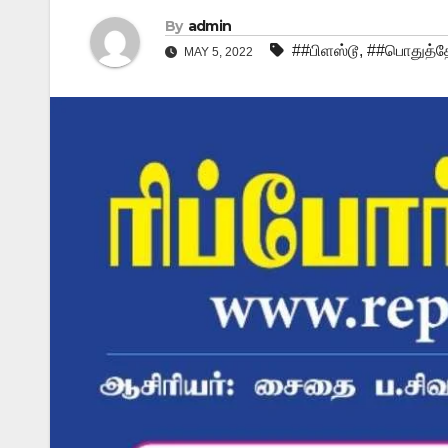
By
admin
##பிளஸ்டூ
,
##பொதுத்தே
MAY 5, 2022