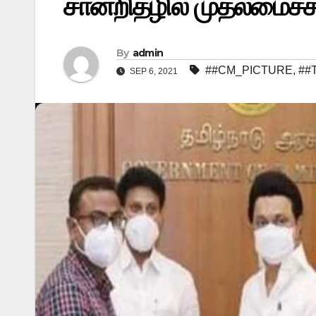
சான்றிதழில் முதலமைச்ச
By
admin
##CM_PICTURE
,
##
SEP 6, 2021