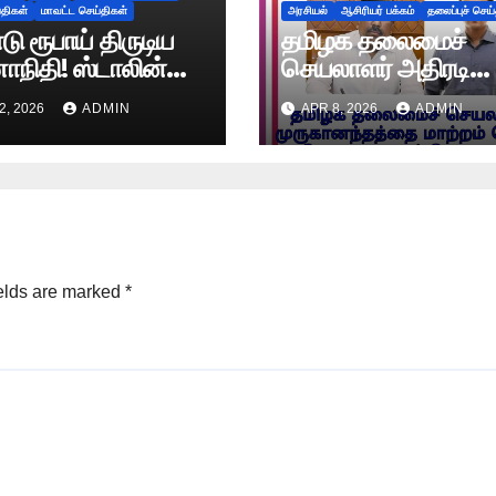
்திகள்
மாவட்ட செய்திகள்
அரசியல்
ஆசிரியர் பக்கம்
தலைப்புச் செய
ு ரூபாய் திருடிய
தமிழக தலைமைச்
ி! ஸ்டாலின்
செயலாளர் அதிரடி
ிதிக்கே தெரியாத
மாற்றம்!
2, 2026
ADMIN
APR 8, 2026
ADMIN
யத்தை சொன்ன
ம்மாள்!
elds are marked
*