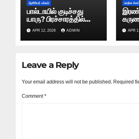
ஆசிரியர் பக்கம்
மாநில செய
பால்டாயில் குடிச்சது
இரண்ட
யாரு? பிரச்சாரத்தில்
கருணாநித
உதயநிதியை வம்புக்கு
உதயந
APR 12, 2026
ADMIN
APR 1
இழுத்த இபிஎஸ்!
ரகசி
காளிய
Leave a Reply
Your email address will not be published.
Required fi
Comment
*