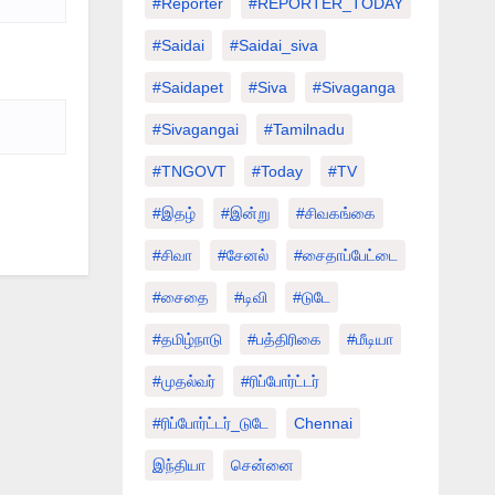
#Reporter
#REPORTER_TODAY
#saidai
#saidai_siva
#saidapet
#Siva
#Sivaganga
#sivagangai
#tamilnadu
#TNGOVT
#today
#TV
#இதழ்
#இன்று
#சிவகங்கை
#சிவா
#சேனல்
#சைதாப்பேட்டை
#சைதை
#டிவி
#டுடே
#தமிழ்நாடு
#பத்திரிகை
#மீடியா
#முதல்வர்
#ரிப்போர்ட்டர்
#ரிப்போர்ட்டர்_டுடே
Chennai
இந்தியா
சென்னை