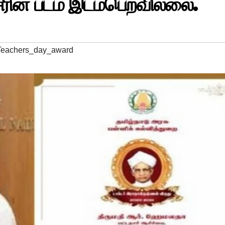
ரின் படம் இடம்பெறவில்லை.
Teachers_day_award