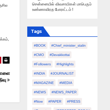
சென்னையில் விவசாயிகள் மாபெரும்
ுசில
உண்ணாவிரத போராட்டம் !
Tags
க்கம்,
#BOOK
#chief_minister_stalin
#CMO
#devakkottai
#followers
#highlights
 நாளை
#INDIA
#JOURNALIST
திவு
#MAGAZINE
#MEDIA
#NEWS
#NEWS_PAPER
#Now
#PAPER
#PRESS