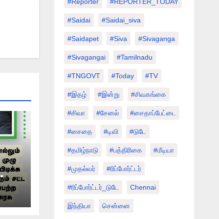
#Reporter
#REPORTER_TODAY
#saidai
#saidai_siva
#saidapet
#Siva
#Sivaganga
#sivagangai
#tamilnadu
#TNGOVT
#today
#TV
#இதழ்
#இன்று
#சிவகங்கை
#சிவா
#சேனல்
#சைதாப்பேட்டை
#சைதை
#டிவி
#டுடே
#தமிழ்நாடு
#பத்திரிகை
#மீடியா
#முதல்வர்
#ரிப்போர்ட்டர்
ிகள்
#ரிப்போர்ட்டர்_டுடே
Chennai
ிஜய்
இந்தியா
சென்னை