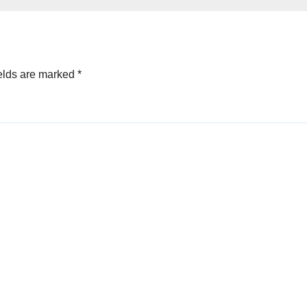
ுனா தகவல்!
elds are marked
*
தலைப்புச் செய்திகள்
தேசிய செய்திகள்
மாநில செய்திகள்
அரசியல்
இதழ்கள்
மீண்டும்
Magazi
வயநாட்டை
June 2