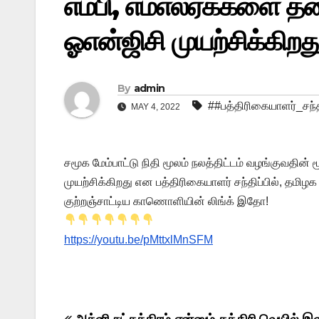
எம்பி, எம்எல்ஏக்களை 
ஓஎன்ஜிசி முயற்சிக்கிறது
By
admin
##பத்திரிகையாளர்_சந்தி
MAY 4, 2022
சமூக மேம்பாட்டு நிதி மூலம் நலத்திட்டம் வழங்குவதின
முயற்சிக்கிறது என பத்திரிகையாளர் சந்திப்பில், தமி
குற்றஞ்சாட்டிய காணொளியின் லிங்க் இதோ!
https://youtu.be/pMttxlMnSFM