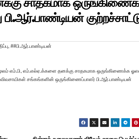
தனக்கு சாதகமாக ஒருங்கிணைக
 பி.ஆர்.பாண்டியன் குற்றச்சாட்ட
ப்பு
,
##பி.ஆர்.பாண்டியன்
் மூலம் எம்.பி, எம்.எல்ஏ.க்களை தனக்கு சாதகமாக ஒருங்கிணைக்க ஓஎ
ழக விவசாயிகள் சங்கங்களின் ஒருங்கிணைப்பாளர் பி.ஆர்.பாண்டியன்