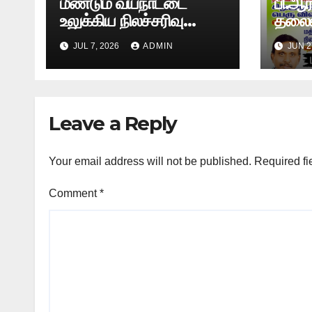
மீண்டும் வயநாட்டை
பி.ஆர
உலுக்கிய நிலச்சரிவு
தலைம
-அதிர்ச்சியூட்டும்
சென்
JUL 7, 2026
ADMIN
JUN 2
காட்சிகள்!
விவசா
உண்ண
Leave a Reply
Your email address will not be published.
Required fi
Comment
*