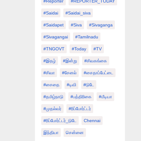
#Reporter
#REPORTER_TODAY
#saidai
#saidai_siva
#saidapet
#Siva
#Sivaganga
#sivagangai
#tamilnadu
#TNGOVT
#today
#TV
#இதழ்
#இன்று
#சிவகங்கை
#சிவா
#சேனல்
#சைதாப்பேட்டை
#சைதை
#டிவி
#டுடே
#தமிழ்நாடு
#பத்திரிகை
#மீடியா
#முதல்வர்
#ரிப்போர்ட்டர்
#ரிப்போர்ட்டர்_டுடே
Chennai
இந்தியா
சென்னை