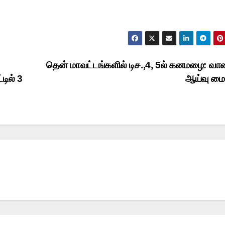
தென் மாவட்டங்களில் டிச.,4, 5ல் கனமழை: வ
டில் 3
ஆய்வு மை