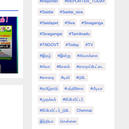
#Reporter
#REPORTER_TODAY
#saidai
#saidai_siva
#saidapet
#Siva
#Sivaganga
#sivagangai
#tamilnadu
#TNGOVT
#today
#TV
#இதழ்
#இன்று
#சிவகங்கை
்
#சிவா
#சேனல்
#சைதாப்பேட்டை
ம் !
#சைதை
#டிவி
#டுடே
#தமிழ்நாடு
#பத்திரிகை
#மீடியா
#முதல்வர்
#ரிப்போர்ட்டர்
#ரிப்போர்ட்டர்_டுடே
Chennai
இந்தியா
சென்னை