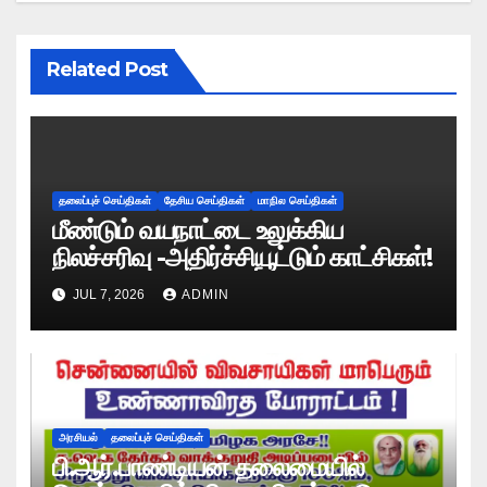
Related Post
தலைப்புச் செய்திகள்
தேசிய செய்திகள்
மாநில செய்திகள்
மீண்டும் வயநாட்டை உலுக்கிய
நிலச்சரிவு -அதிர்ச்சியூட்டும் காட்சிகள்!
JUL 7, 2026
ADMIN
அரசியல்
தலைப்புச் செய்திகள்
பி.ஆர்.பாண்டியன் தலைமையில்