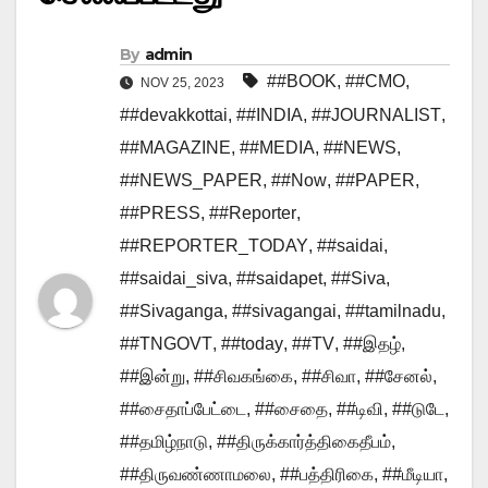
By
admin
##BOOK
,
##CMO
,
NOV 25, 2023
##devakkottai
,
##INDIA
,
##JOURNALIST
,
##MAGAZINE
,
##MEDIA
,
##NEWS
,
##NEWS_PAPER
,
##Now
,
##PAPER
,
##PRESS
,
##Reporter
,
##REPORTER_TODAY
,
##saidai
,
##saidai_siva
,
##saidapet
,
##Siva
,
##Sivaganga
,
##sivagangai
,
##tamilnadu
,
##TNGOVT
,
##today
,
##TV
,
##இதழ்
,
##இன்று
,
##சிவகங்கை
,
##சிவா
,
##சேனல்
,
##சைதாப்பேட்டை
,
##சைதை
,
##டிவி
,
##டுடே
,
##தமிழ்நாடு
,
##திருக்கார்த்திகைதீபம்
,
##திருவண்ணாமலை
,
##பத்திரிகை
,
##மீடியா
,