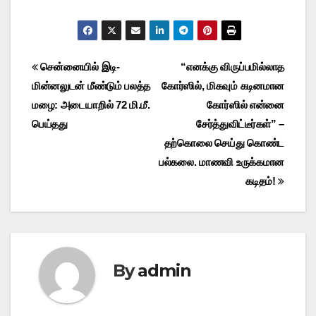
Post
சென்னையில் இடி-
“எனக்கு விருப்பமில்லாத
மின்னலுடன் மீண்டும் பலத்த
கோர்ஸில், மிகவும் கடினமான
navigation
மழை: அடையாறில் 72 மி.மீ.
கோர்ஸில் என்னை
பெய்தது
சேர்த்துவிட்டீர்கள்” –
தற்கொலை செய்து கொண்ட
பல்கலை. மாணவி உருக்கமான
கடிதம்!
By
admin