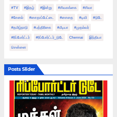
#TV
#இதழ்
#இன்று
#சிவகங்கை
#சிவா
#சேனல்
#சைதாப்பேட்டை
#சைதை
#டிவி
#டுடே
#தமிழ்நாடு
#பத்திரிகை
#மீடியா
#முதல்வர்
#ரிப்போர்ட்டர்
#ரிப்போர்ட்டர்_டுடே
Chennai
இந்தியா
சென்னை
Posts Slider