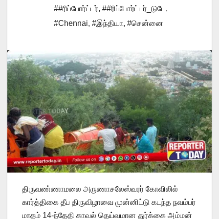
##ரிப்போர்ட்டர்
,
##ரிப்போர்ட்டர்_டுடே
,
#Chennai
,
#இந்தியா
,
#சென்னை
திருவண்ணாமலை அருணாசலேஸ்வரர் கோவிலில்
கார்த்திகை தீப திருவிழாவை முன்னிட்டு கடந்த நவம்பர்
மாதம் 14-ந்தேதி காவல் தெய்வமான துர்க்கை அம்மன்