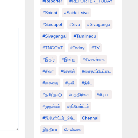
#Reporter
#REPORTER_TODAY
#saidai
#saidai_siva
#saidapet
#Siva
#Sivaganga
#sivagangai
#tamilnadu
#TNGOVT
#today
#TV
#இதழ்
#இன்று
#சிவகங்கை
#சிவா
#சேனல்
#சைதாப்பேட்டை
#சைதை
#டிவி
#டுடே
#தமிழ்நாடு
#பத்திரிகை
#மீடியா
#முதல்வர்
#ரிப்போர்ட்டர்
#ரிப்போர்ட்டர்_டுடே
Chennai
இந்தியா
சென்னை