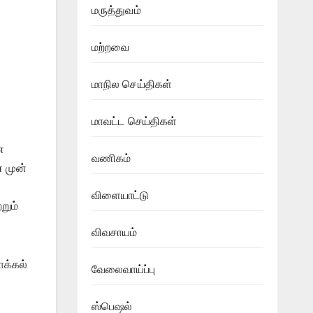
மருத்துவம்
மற்றவை
மாநில செய்திகள்
மாவட்ட செய்திகள்
ன
வணிகம்
 முன்
விளையாட்டு
றும்
விவசாயம்
ாக்கல்
வேலைவாய்ப்பு
ஸ்பெஷல்