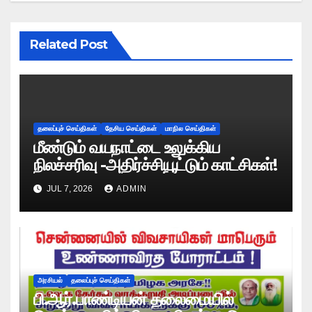
Related Post
தலைப்புச் செய்திகள்
தேசிய செய்திகள்
மாநில செய்திகள்
மீண்டும் வயநாட்டை உலுக்கிய
நிலச்சரிவு -அதிர்ச்சியூட்டும் காட்சிகள்!
JUL 7, 2026
ADMIN
அரசியல்
தலைப்புச் செய்திகள்
பி.ஆர்.பாண்டியன் தலைமையில்