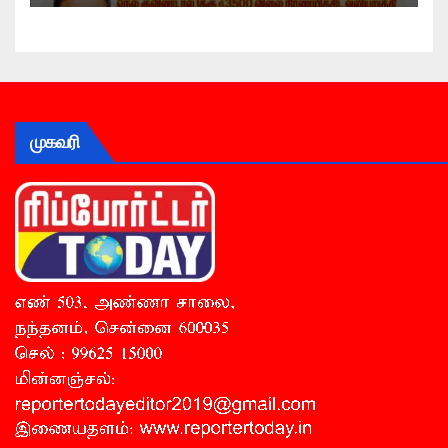
முகவரி