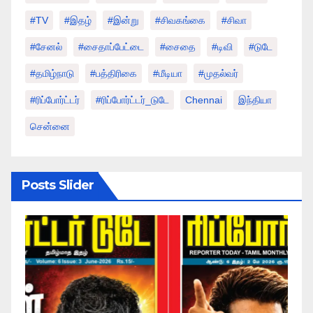
#TV
#இதழ்
#இன்று
#சிவகங்கை
#சிவா
#சேனல்
#சைதாப்பேட்டை
#சைதை
#டிவி
#டுடே
#தமிழ்நாடு
#பத்திரிகை
#மீடியா
#முதல்வர்
#ரிப்போர்ட்டர்
#ரிப்போர்ட்டர்_டுடே
Chennai
இந்தியா
சென்னை
Posts Slider