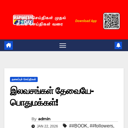
Skip
to
content
தலைப்புச் செய்திகள்
இலவசங்கள் தேவையே-
பொதுமக்கள்!
By
admin
##BOOK
,
##followers
,
JAN 22, 2026