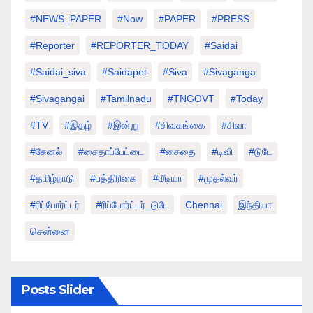
#NEWS_PAPER
#Now
#PAPER
#PRESS
#Reporter
#REPORTER_TODAY
#saidai
#saidai_siva
#saidapet
#Siva
#Sivaganga
#sivagangai
#tamilnadu
#TNGOVT
#today
#TV
#இதழ்
#இன்று
#சிவகங்கை
#சிவா
#சேனல்
#சைதாப்பேட்டை
#சைதை
#டிவி
#டுடே
#தமிழ்நாடு
#பத்திரிகை
#மீடியா
#முதல்வர்
#ரிப்போர்ட்டர்
#ரிப்போர்ட்டர்_டுடே
Chennai
இந்தியா
சென்னை
Posts Slider