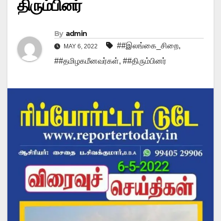
திரும்பினர்
By
admin
##இலங்கை_சிறை
,
MAY 6, 2022
##தமிழகமீனவர்கள்
,
##திரும்பினர்