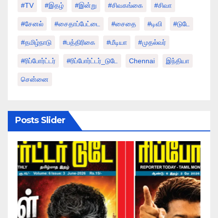
#TV
#இதழ்
#இன்று
#சிவகங்கை
#சிவா
#சேனல்
#சைதாப்பேட்டை
#சைதை
#டிவி
#டுடே
#தமிழ்நாடு
#பத்திரிகை
#மீடியா
#முதல்வர்
#ரிப்போர்ட்டர்
#ரிப்போர்ட்டர்_டுடே
Chennai
இந்தியா
சென்னை
Posts Slider