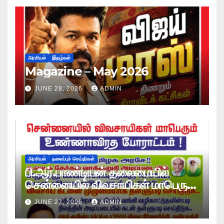
அரசியல்
இதழ்கள்
Magazine – May 2026
JUNE 28, 2026
ADMIN
அரசியல்
தலைப்புச் செய்திகள்
பி.ஆர்.பாண்டியன் தலைமையில்
சென்னையில் விவசாயிகள் மாபெரும்
உண்ணாவிரத போராட்டம் !
JUNE 27, 2026
ADMIN