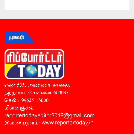
முகவரி