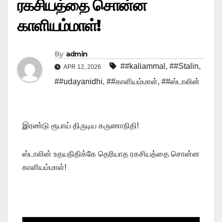
ரகசியத்தை சொன்ன
காளியம்மாள்!
By
admin
##kaliammal
,
##Stalin
,
APR 12, 2026
##udayanidhi
,
##காளியம்மாள்
,
##ஸ்டாலின்
இரண்டு ரூபாய் திருடிய கருணாநிதி!
ஸ்டாலின் உதயநிதிக்கே தெரியாத ரகசியத்தை சொன்ன
காளியம்மாள்!