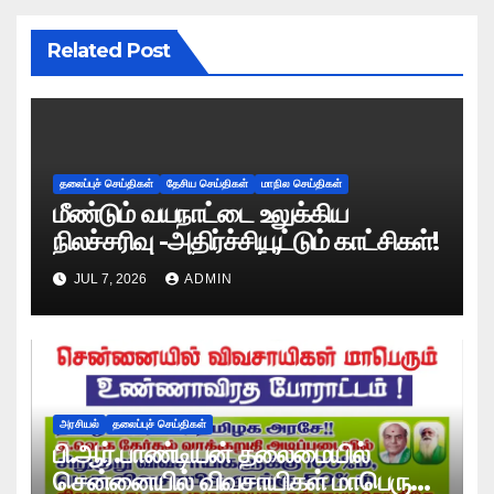
Related Post
தலைப்புச் செய்திகள்
தேசிய செய்திகள்
மாநில செய்திகள்
மீண்டும் வயநாட்டை உலுக்கிய
நிலச்சரிவு -அதிர்ச்சியூட்டும் காட்சிகள்!
JUL 7, 2026
ADMIN
அரசியல்
தலைப்புச் செய்திகள்
பி.ஆர்.பாண்டியன் தலைமையில்
சென்னையில் விவசாயிகள் மாபெரும்