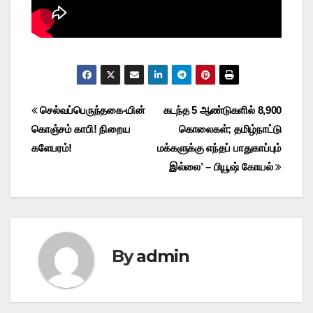
Post
செல்வப்பெருந்தகை-யின்
கடந்த 5 ஆண்டுகளில் 8,900
கொஞ்சம் காபி! நிறைய
கொலைகள்; தமிழ்நாட்டு
navigation
களேபரம்!
மக்களுக்கு எந்தப் பாதுகாப்பும்
இல்லை’ – பியூஷ் கோயல்
By
admin