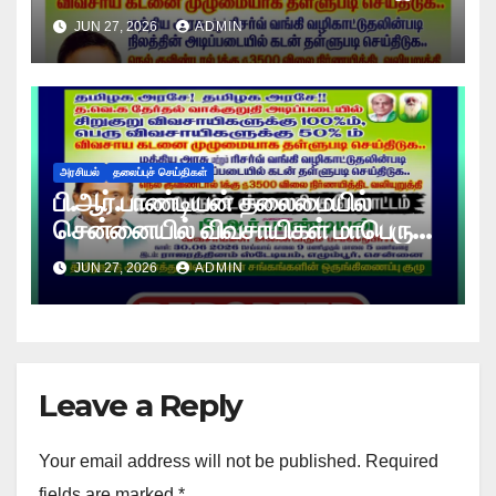
உண்ணாவிரத போராட்டம் !
JUN 27, 2026
ADMIN
அரசியல்
தலைப்புச் செய்திகள்
பி.ஆர்.பாண்டியன் தலைமையில்
சென்னையில் விவசாயிகள் மாபெரும்
உண்ணாவிரத போராட்டம் !
JUN 27, 2026
ADMIN
Leave a Reply
Your email address will not be published.
Required
fields are marked
*