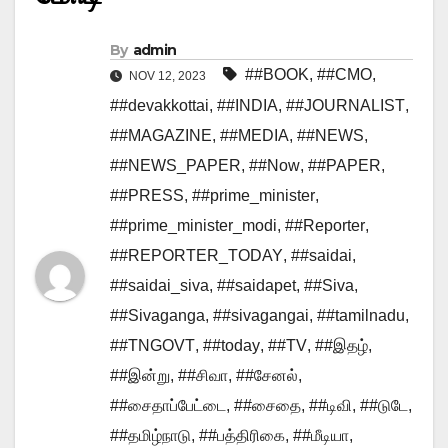
By
admin
##BOOK
,
##CMO
,
NOV 12, 2023
##devakkottai
,
##INDIA
,
##JOURNALIST
,
##MAGAZINE
,
##MEDIA
,
##NEWS
,
##NEWS_PAPER
,
##Now
,
##PAPER
,
##PRESS
,
##prime_minister
,
##prime_minister_modi
,
##Reporter
,
##REPORTER_TODAY
,
##saidai
,
##saidai_siva
,
##saidapet
,
##Siva
,
##Sivaganga
,
##sivagangai
,
##tamilnadu
,
##TNGOVT
,
##today
,
##TV
,
##இதழ்
,
##இன்று
,
##சிவா
,
##சேனல்
,
##சைதாப்பேட்டை
,
##சைதை
,
##டிவி
,
##டுடே
,
##தமிழ்நாடு
,
##பத்திரிகை
,
##மீடியா
,