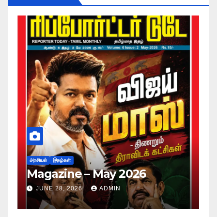
அர
ப
அரசியல்
இதழ்கள்
Magazine – May 2026
ச
ம
JUNE 28, 2026
ADMIN