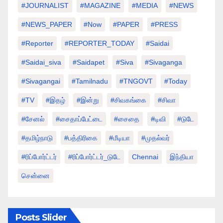
#JOURNALIST
#MAGAZINE
#MEDIA
#NEWS
#NEWS_PAPER
#Now
#PAPER
#PRESS
#Reporter
#REPORTER_TODAY
#saidai
#saidai_siva
#saidapet
#Siva
#Sivaganga
#sivagangai
#tamilnadu
#TNGOVT
#today
#TV
#இதழ்
#இன்று
#சிவகங்கை
#சிவா
#சேனல்
#சைதாப்பேட்டை
#சைதை
#டிவி
#டுடே
#தமிழ்நாடு
#பத்திரிகை
#மீடியா
#முதல்வர்
#ரிப்போர்ட்டர்
#ரிப்போர்ட்டர்_டுடே
Chennai
இந்தியா
சென்னை
Posts Slider