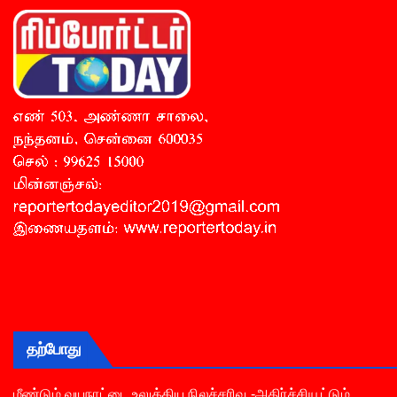
தற்போது
மீண்டும் வயநாட்டை உலுக்கிய நிலச்சரிவு -அதிர்ச்சியூட்டும்