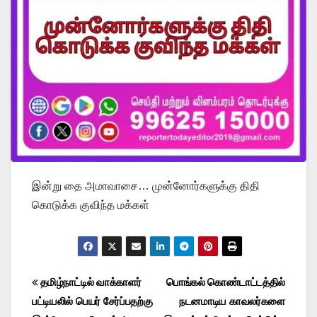
இன்று தை அமாவாசை… முன்னோர்களுக்கு திதி
கொடுக்க குவிந்த மக்கள்
Post
தமிழ்நாட்டில் வாக்காளர்
பொங்கல் கொண்டாட்டத்தில்
பட்டியலில் பெயர் சேர்ப்பதற்கு
நடனமாடிய காவலர்களை
navigation