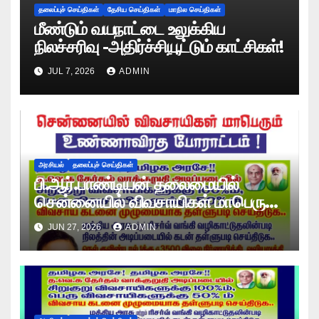
தலைப்புச் செய்திகள்
தேசிய செய்திகள்
மாநில செய்திகள்
மீண்டும் வயநாட்டை உலுக்கிய
நிலச்சரிவு -அதிர்ச்சியூட்டும் காட்சிகள்!
JUL 7, 2026
ADMIN
அரசியல்
தலைப்புச் செய்திகள்
பி.ஆர்.பாண்டியன் தலைமையில்
சென்னையில் விவசாயிகள் மாபெரும்
உண்ணாவிரத போராட்டம் !
JUN 27, 2026
ADMIN