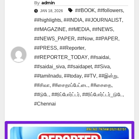
By
admin
##BOOK
,
##followers
,
JAN 18, 2026
##highlights
,
##INDIA
,
##JOURNALIST
,
##MAGAZINE
,
##MEDIA
,
##NEWS
,
##NEWS_PAPER
,
##Now
,
##PAPER
,
##PRESS
,
##Reporter
,
##REPORTER_TODAY
,
##saidai
,
##saidai_siva
,
##saidapet
,
##Siva
,
##tamilnadu
,
##today
,
##TV
,
##இன்று
,
##சிவா
,
##சைதாப்பேட்டை
,
##சைதை
,
##டுடே
,
##ரிப்போர்ட்டர்
,
##ரிப்போர்ட்டர்_டுடே
,
#Chennai