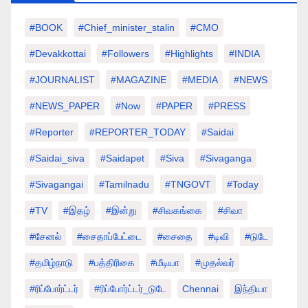
#BOOK
#chief_minister_stalin
#CMO
#devakkottai
#followers
#highlights
#INDIA
#JOURNALIST
#MAGAZINE
#MEDIA
#NEWS
#NEWS_PAPER
#Now
#PAPER
#PRESS
#Reporter
#REPORTER_TODAY
#saidai
#saidai_siva
#saidapet
#Siva
#Sivaganga
#sivagangai
#tamilnadu
#TNGOVT
#today
#TV
#இதழ்
#இன்று
#சிவகங்கை
#சிவா
#சேனல்
#சைதாப்பேட்டை
#சைதை
#டிவி
#டுடே
#தமிழ்நாடு
#பத்திரிகை
#மீடியா
#முதல்வர்
#ரிப்போர்ட்டர்
#ரிப்போர்ட்டர்_டுடே
Chennai
இந்தியா