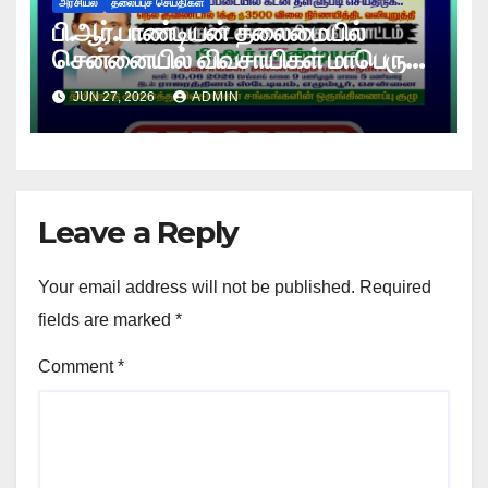
அரசியல்
தலைப்புச் செய்திகள்
பி.ஆர்.பாண்டியன் தலைமையில்
சென்னையில் விவசாயிகள் மாபெரும்
உண்ணாவிரத போராட்டம் !
JUN 27, 2026
ADMIN
Leave a Reply
Your email address will not be published.
Required
fields are marked
*
Comment
*