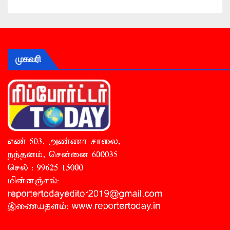
முகவரி