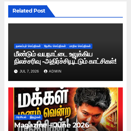
Related Post
தலைப்புச் செய்திகள்
தேசிய செய்திகள்
மாநில செய்திகள்
மீண்டும் வயநாட்டை உலுக்கிய
நிலச்சரிவு -அதிர்ச்சியூட்டும் காட்சிகள்!
JUL 7, 2026
ADMIN
அரசியல்
இதழ்கள்
Magazine – June 2026