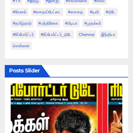
#TV
#இதழ்
#இன்று
#சிவகங்கை
#சிவா
#சேனல்
#சைதாப்பேட்டை
#சைதை
#டிவி
#டுடே
#தமிழ்நாடு
#பத்திரிகை
#மீடியா
#முதல்வர்
#ரிப்போர்ட்டர்
#ரிப்போர்ட்டர்_டுடே
Chennai
இந்தியா
சென்னை
Posts Slider