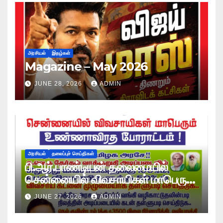
அரசியல்
இதழ்கள்
Magazine – May 2026
JUNE 28, 2026
ADMIN
அரசியல்
தலைப்புச் செய்திகள்
பி.ஆர்.பாண்டியன் தலைமையில்
சென்னையில் விவசாயிகள் மாபெரும்
உண்ணாவிரத போராட்டம் !
JUNE 27, 2026
ADMIN