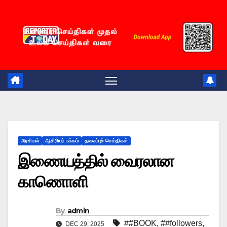
Skip
to
content
அரசியல்
ஆசிரியர் பக்கம்
தலைப்புச் செய்திகள்
இணையத்தில் வைரலான
காணொளி
By
admin
##BOOK
,
##followers
,
DEC 29, 2025