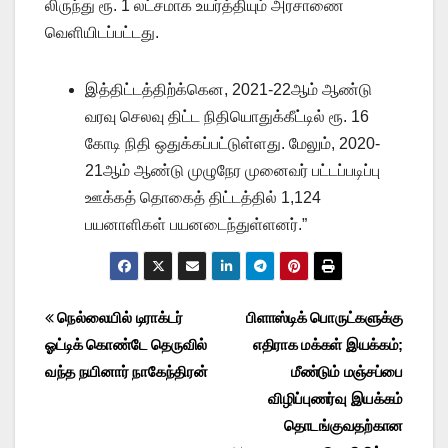
லிருந்து ரூ. 1 லட்சமாக உயர்த்தியும் அரசாணை
வெளியிடப்பட்டது.
இத்திட்டத்திற்க்கென, 2021-22ஆம் ஆண்டு
வரவு செலவு திட்ட நிதியொதுக்கீட்டில் ரூ. 16
கோடி நிதி ஒதுக்கப்பட்டுள்ளது. மேலும், 2020-
21ஆம் ஆண்டு முழுநேர முனைவர் பட்டப்படிப்பு
ஊக்கத் தொகைத் திட்டத்தில் 1,124
பயனாளிகள் பயனடைந்துள்ளனர்.”
Post
நெல்லையில் டிராக்டர்
பிளாஸ்டிக் பொருட்களுக்கு
ஓட்டிக் கொண்டே தெருவில்
எதிராக மக்கள் இயக்கம்;
navigation
வந்த நயினார் நாகேந்திரன்
மீண்டும் மஞ்சப்பை
விழிப்புணர்வு இயக்கம்
தொடங்குவதற்கான