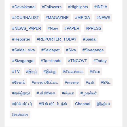
#devakkottai
#followers
#highlights
#INDIA
#JOURNALIST
#MAGAZINE
#MEDIA
#NEWS
#NEWS_PAPER
#Now
#PAPER
#PRESS
#Reporter
#REPORTER_TODAY
#saidai
#saidai_siva
#saidapet
#Siva
#Sivaganga
#sivagangai
#tamilnadu
#TNGOVT
#today
#TV
#இதழ்
#இன்று
#சிவகங்கை
#சிவா
#சேனல்
#சைதாப்பேட்டை
#சைதை
#டிவி
#டுடே
#தமிழ்நாடு
#பத்திரிகை
#மீடியா
#முதல்வர்
#ரிப்போர்ட்டர்
#ரிப்போர்ட்டர்_டுடே
Chennai
இந்தியா
சென்னை