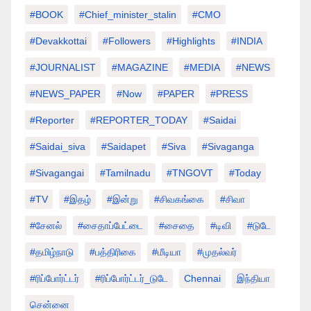
#BOOK
#chief_minister_stalin
#CMO
#devakkottai
#followers
#highlights
#INDIA
#JOURNALIST
#MAGAZINE
#MEDIA
#NEWS
#NEWS_PAPER
#Now
#PAPER
#PRESS
#Reporter
#REPORTER_TODAY
#saidai
#saidai_siva
#saidapet
#Siva
#Sivaganga
#sivagangai
#tamilnadu
#TNGOVT
#today
#TV
#இதழ்
#இன்று
#சிவகங்கை
#சிவா
#சேனல்
#சைதாப்பேட்டை
#சைதை
#டிவி
#டுடே
#தமிழ்நாடு
#பத்திரிகை
#மீடியா
#முதல்வர்
#ரிப்போர்ட்டர்
#ரிப்போர்ட்டர்_டுடே
Chennai
இந்தியா
சென்னை