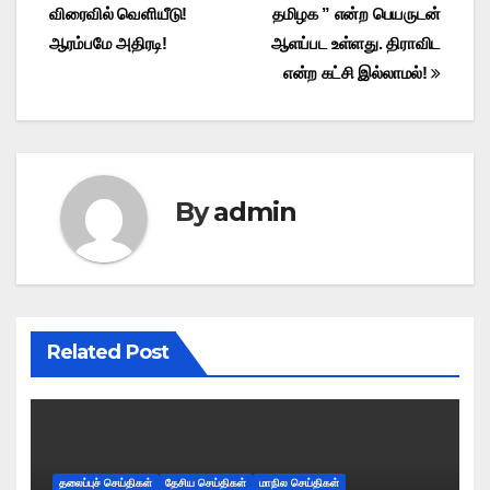
விரைவில் வெளியீடு!
தமிழக ” என்ற பெயருடன்
navigation
ஆரம்பமே அதிரடி!
ஆளப்பட உள்ளது. திராவிட
என்ற கட்சி இல்லாமல்!
By
admin
Related Post
தலைப்புச் செய்திகள்
தேசிய செய்திகள்
மாநில செய்திகள்