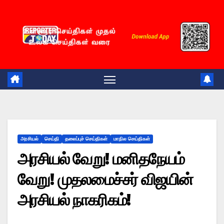
Skip
to
content
அரசியல்
செய்தி
தலைப்புச் செய்திகள்
மாநில செய்திகள்
அரசியல் வேறு! மனிதநேயம்
வேறு! முதலமைச்சர் விஜயின்
அரசியல் நாகரிகம்!