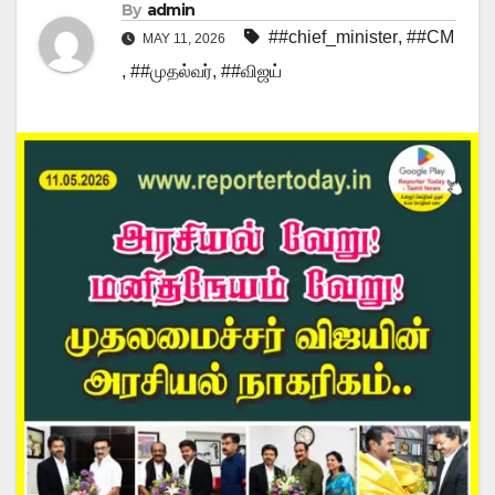
By
admin
##chief_minister
,
##CM
MAY 11, 2026
,
##முதல்வர்
,
##விஜய்