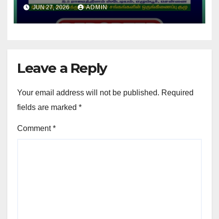
உண்ணாவிரத போராட்டம் !
JUN 27, 2026
ADMIN
Leave a Reply
Your email address will not be published.
Required
fields are marked
*
Comment
*