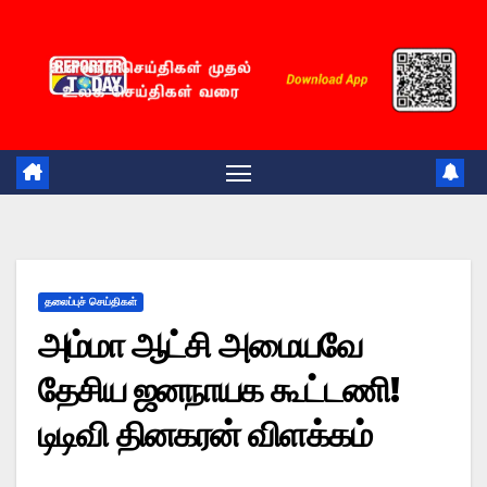
Skip
to
content
தலைப்புச் செய்திகள்
அம்மா ஆட்சி அமையவே
தேசிய ஜனநாயக கூட்டணி!
டிடிவி தினகரன் விளக்கம்