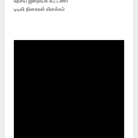
தேசிய ஜனநாயக கூட்டணி!
டிடிவி தினகரன் விளக்கம்