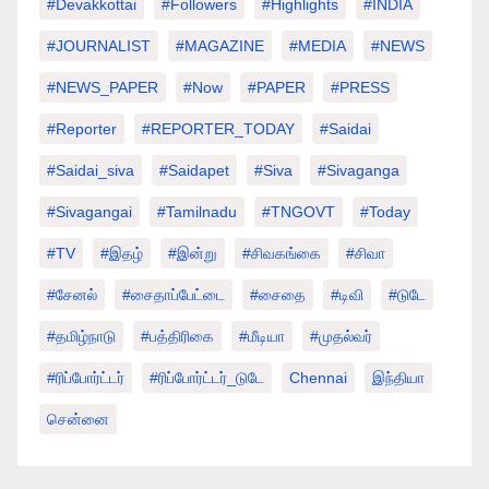
#devakkottai
#followers
#highlights
#INDIA
#JOURNALIST
#MAGAZINE
#MEDIA
#NEWS
#NEWS_PAPER
#Now
#PAPER
#PRESS
#Reporter
#REPORTER_TODAY
#saidai
#saidai_siva
#saidapet
#Siva
#Sivaganga
#sivagangai
#tamilnadu
#TNGOVT
#today
#TV
#இதழ்
#இன்று
#சிவகங்கை
#சிவா
#சேனல்
#சைதாப்பேட்டை
#சைதை
#டிவி
#டுடே
#தமிழ்நாடு
#பத்திரிகை
#மீடியா
#முதல்வர்
#ரிப்போர்ட்டர்
#ரிப்போர்ட்டர்_டுடே
Chennai
இந்தியா
சென்னை