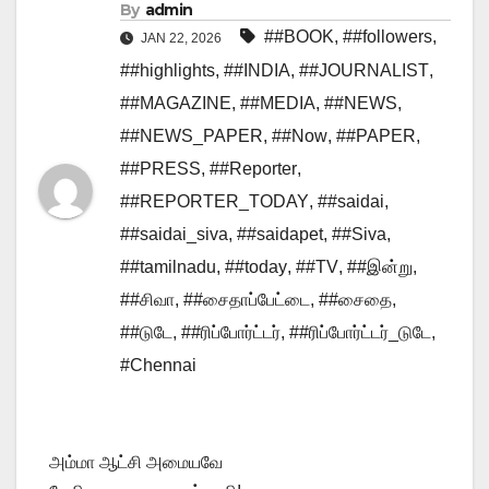
By
admin
##BOOK
,
##followers
,
JAN 22, 2026
##highlights
,
##INDIA
,
##JOURNALIST
,
##MAGAZINE
,
##MEDIA
,
##NEWS
,
##NEWS_PAPER
,
##Now
,
##PAPER
,
##PRESS
,
##Reporter
,
##REPORTER_TODAY
,
##saidai
,
##saidai_siva
,
##saidapet
,
##Siva
,
##tamilnadu
,
##today
,
##TV
,
##இன்று
,
##சிவா
,
##சைதாப்பேட்டை
,
##சைதை
,
##டுடே
,
##ரிப்போர்ட்டர்
,
##ரிப்போர்ட்டர்_டுடே
,
#Chennai
அம்மா ஆட்சி அமையவே