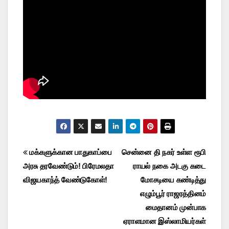
Post
மக்களுக்கான பாதுகாப்பை
சென்னை தி நகர் உள்ள ரூபி
அரசு தரவேண்டும்! பிரேமலதா
ராயல் நகை அடகு கடை
navigation
விஜயகாந்த் வேண்டுகோள்!
மோசடியை கண்டித்து
எழும்பூர் ராஜரத்தினம்
மைதானம் முன்பாக
ஏராளமான இஸ்லாமியர்கள்