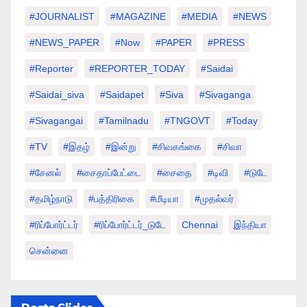
#JOURNALIST
#MAGAZINE
#MEDIA
#NEWS
#NEWS_PAPER
#Now
#PAPER
#PRESS
#Reporter
#REPORTER_TODAY
#saidai
#saidai_siva
#saidapet
#Siva
#Sivaganga
#sivagangai
#tamilnadu
#TNGOVT
#today
#TV
#இதழ்
#இன்று
#சிவகங்கை
#சிவா
#சேனல்
#சைதாப்பேட்டை
#சைதை
#டிவி
#டுடே
#தமிழ்நாடு
#பத்திரிகை
#மீடியா
#முதல்வர்
#ரிப்போர்ட்டர்
#ரிப்போர்ட்டர்_டுடே
Chennai
இந்தியா
சென்னை