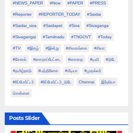
#NEWS_PAPER
#Now
#PAPER
#PRESS
#Reporter
#REPORTER_TODAY
#saidai
#saidai_siva
#saidapet
#Siva
#Sivaganga
#sivagangai
#tamilnadu
#TNGOVT
#today
#TV
#இதழ்
#இன்று
#சிவகங்கை
#சிவா
#சேனல்
#சைதாப்பேட்டை
#சைதை
#டிவி
#டுடே
#தமிழ்நாடு
#பத்திரிகை
#மீடியா
#முதல்வர்
#ரிப்போர்ட்டர்
#ரிப்போர்ட்டர்_டுடே
Chennai
இந்தியா
சென்னை
Posts Slider