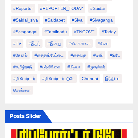
#Reporter
#REPORTER_TODAY
#saidai
#saidai_siva
#saidapet
#Siva
#Sivaganga
#sivagangai
#tamilnadu
#TNGOVT
#today
#TV
#இதழ்
#இன்று
#சிவகங்கை
#சிவா
#சேனல்
#சைதாப்பேட்டை
#சைதை
#டிவி
#டுடே
#தமிழ்நாடு
#பத்திரிகை
#மீடியா
#முதல்வர்
#ரிப்போர்ட்டர்
#ரிப்போர்ட்டர்_டுடே
Chennai
இந்தியா
சென்னை
Posts Slider