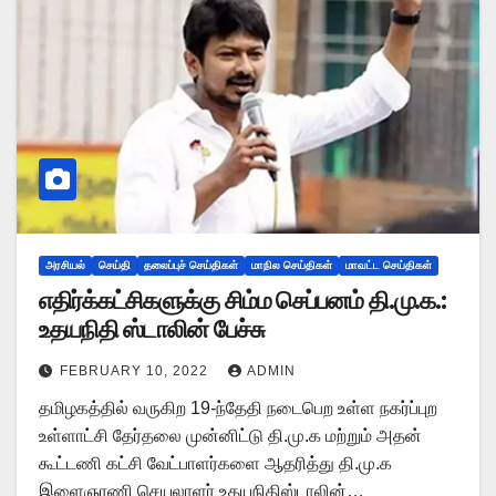
அரசியல்
செய்தி
தலைப்புச் செய்திகள்
மாநில செய்திகள்
மாவட்ட செய்திகள்
எதிர்க்கட்சிகளுக்கு சிம்ம செப்பனம் தி.மு.க.:
உதயநிதி ஸ்டாலின் பேச்சு
FEBRUARY 10, 2022
ADMIN
தமிழகத்தில் வருகிற 19-ந்தேதி நடைபெற உள்ள நகர்ப்புற
உள்ளாட்சி தேர்தலை முன்னிட்டு தி.மு.க மற்றும் அதன்
கூட்டணி கட்சி வேட்பாளர்களை ஆதரித்து தி.மு.க
இளைஞரணி செயலாளர் உதயநிதிஸ்டாலின்…