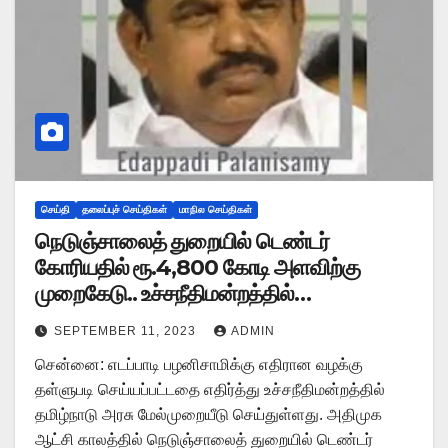
செய்தி
தலைப்புச் செய்திகள்
மாநில செய்திகள்
நெடுஞ்சாலைத் துறையில் டெண்டர்
கோரியதில் ரூ.4,800 கோடி அளவிற்கு
முறைகேடு.. உச்சநீதிமன்றத்தில்
லஞ்சஒழிப்புத்துறை மேல்முறையீடு!
SEPTEMBER 11, 2023
ADMIN
சென்னை: எடப்பாடி பழனிசாமிக்கு எதிரான வழக்கு
தள்ளுபடி செய்யப்பட்டதை எதிர்த்து உச்சநீதிமன்றத்தில்
தமிழ்நாடு அரசு மேல்முறையீடு செய்துள்ளது. அதிமுக
ஆட்சி காலத்தில் நெடுஞ்சாலைத் துறையில் டெண்டர்