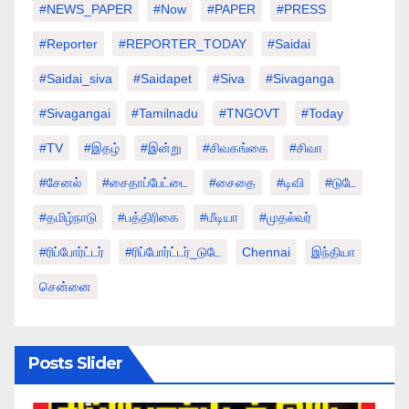
#NEWS_PAPER
#Now
#PAPER
#PRESS
#Reporter
#REPORTER_TODAY
#saidai
#saidai_siva
#saidapet
#Siva
#Sivaganga
#sivagangai
#tamilnadu
#TNGOVT
#today
#TV
#இதழ்
#இன்று
#சிவகங்கை
#சிவா
#சேனல்
#சைதாப்பேட்டை
#சைதை
#டிவி
#டுடே
#தமிழ்நாடு
#பத்திரிகை
#மீடியா
#முதல்வர்
#ரிப்போர்ட்டர்
#ரிப்போர்ட்டர்_டுடே
Chennai
இந்தியா
சென்னை
Posts Slider