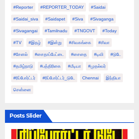
#Reporter
#REPORTER_TODAY
#saidai
#saidai_siva
#saidapet
#Siva
#Sivaganga
#sivagangai
#tamilnadu
#TNGOVT
#today
#TV
#இதழ்
#இன்று
#சிவகங்கை
#சிவா
#சேனல்
#சைதாப்பேட்டை
#சைதை
#டிவி
#டுடே
#தமிழ்நாடு
#பத்திரிகை
#மீடியா
#முதல்வர்
#ரிப்போர்ட்டர்
#ரிப்போர்ட்டர்_டுடே
Chennai
இந்தியா
சென்னை
Posts Slider