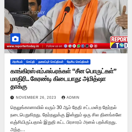
அரசியல்
செய்தி
தலைப்புச் செய்திகள்
தேசிய செய்திகள்
காங்கிரஸ் எம்.எல்.ஏக்கள் “சீன பொருட்கள்”
மாதிரி.. கேரண்டி கிடையாது: அமித்ஷா
தாக்கு
NOVEMBER 26, 2023
ADMIN
தெலுங்கானாவில் வரும் 30 ஆம் தேதி சட்டமன்ற தேர்தல்
நடைபெறுகிறது. தேர்தலுக்கு இன்னும் ஒரு சில தினங்களே
எஞ்சியிருப்பதால் இறுதி கட்ட பிரசாரம் அனல் பறக்கிறது.
அந்த…