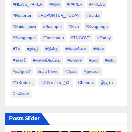
#NEWS_PAPER
#Now
#PAPER
#PRESS
#Reporter
#REPORTER_TODAY
#saidai
#saidai_siva
#saidapet
#Siva
#Sivaganga
#sivagangai
#tamilnadu
#TNGOVT
#today
#TV
#இதழ்
#இன்று
#சிவகங்கை
#சிவா
#சேனல்
#சைதாப்பேட்டை
#சைதை
#டிவி
#டுடே
#தமிழ்நாடு
#பத்திரிகை
#மீடியா
#முதல்வர்
#ரிப்போர்ட்டர்
#ரிப்போர்ட்டர்_டுடே
Chennai
இந்தியா
சென்னை
Posts Slider