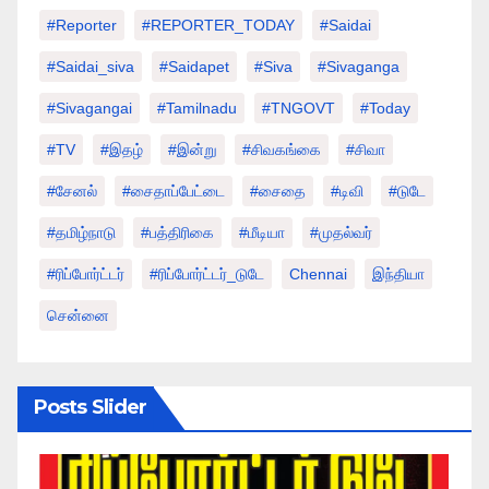
#Reporter
#REPORTER_TODAY
#saidai
#saidai_siva
#saidapet
#Siva
#Sivaganga
#sivagangai
#tamilnadu
#TNGOVT
#today
#TV
#இதழ்
#இன்று
#சிவகங்கை
#சிவா
#சேனல்
#சைதாப்பேட்டை
#சைதை
#டிவி
#டுடே
#தமிழ்நாடு
#பத்திரிகை
#மீடியா
#முதல்வர்
#ரிப்போர்ட்டர்
#ரிப்போர்ட்டர்_டுடே
Chennai
இந்தியா
சென்னை
Posts Slider