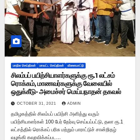
மாநில செய்திகள்
மாவட்ட செய்திகள்
விளையாட்டு
சிலம்பப் பயிற்சியாளர்களுக்கு ரூ.1 லட்சம்
ரொக்கம், மாணவர்களுக்கு வேலையில்
ஒதுக்கீடு- அமைச்சர் மெய்யநாதன் தகவல்
OCTOBER 31, 2021
ADMIN
தமிழகத்தில் சிலம்பப் பயிற்சி அளித்து வரும்
பயிற்சியாளர்கள் 100 பேர் தேர்வு செய்யப்பட்டு, தலா ரூ.1
லட்சத்தில் ரொக்கப் பரிசு மற்றும் பாராட்டுச் சான்றிதழ்
வழங்கி கவுரவிக்கப்பட…