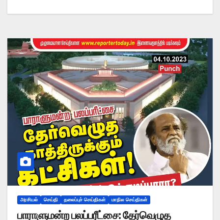
அரசியல்
செய்தி
தலைப்புச் செய்திகள்
மாநில செய்திகள்
பாராளுமன்ற பலப்பரீட்சை: தேர்வெழுத