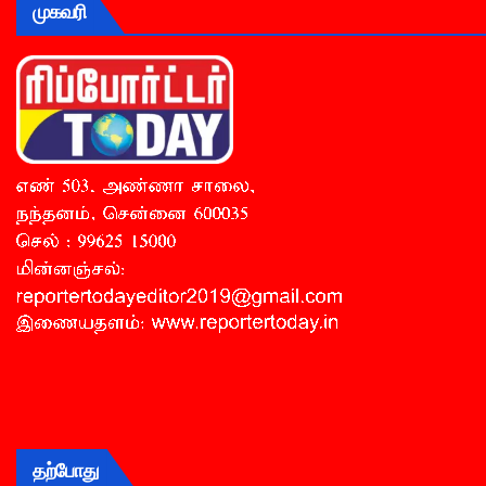
முகவரி
தற்போது