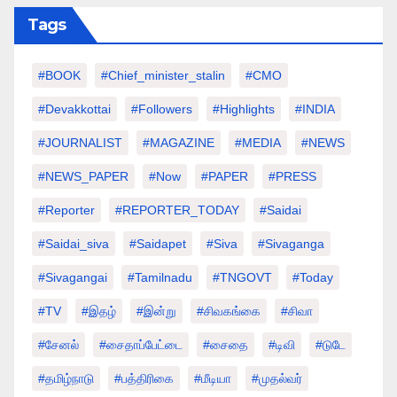
Tags
#BOOK
#chief_minister_stalin
#CMO
#devakkottai
#followers
#highlights
#INDIA
#JOURNALIST
#MAGAZINE
#MEDIA
#NEWS
#NEWS_PAPER
#Now
#PAPER
#PRESS
#Reporter
#REPORTER_TODAY
#saidai
#saidai_siva
#saidapet
#Siva
#Sivaganga
#sivagangai
#tamilnadu
#TNGOVT
#today
#TV
#இதழ்
#இன்று
#சிவகங்கை
#சிவா
#சேனல்
#சைதாப்பேட்டை
#சைதை
#டிவி
#டுடே
#தமிழ்நாடு
#பத்திரிகை
#மீடியா
#முதல்வர்