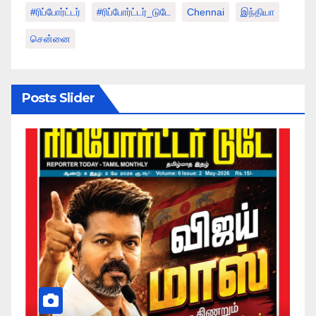
#ரிப்போர்ட்டர்
#ரிப்போர்ட்டர்_டுடே
Chennai
இந்தியா
சென்னை
Posts Slider
அர