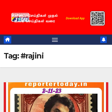
Skip
to
content
Tag:
#rajini