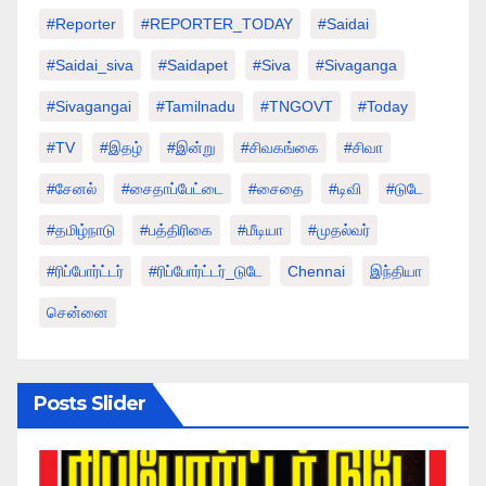
#Reporter
#REPORTER_TODAY
#saidai
#saidai_siva
#saidapet
#Siva
#Sivaganga
#sivagangai
#tamilnadu
#TNGOVT
#today
#TV
#இதழ்
#இன்று
#சிவகங்கை
#சிவா
#சேனல்
#சைதாப்பேட்டை
#சைதை
#டிவி
#டுடே
#தமிழ்நாடு
#பத்திரிகை
#மீடியா
#முதல்வர்
#ரிப்போர்ட்டர்
#ரிப்போர்ட்டர்_டுடே
Chennai
இந்தியா
சென்னை
Posts Slider