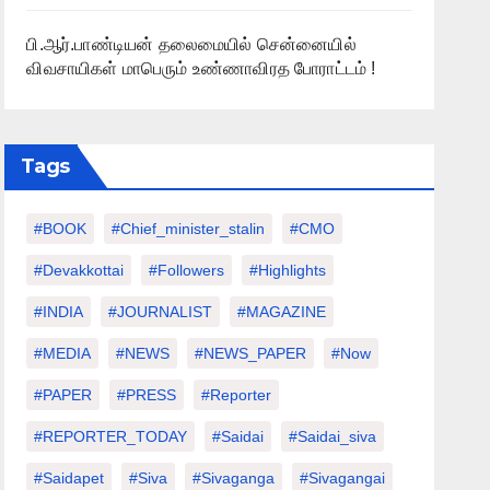
பி.ஆர்.பாண்டியன் தலைமையில் சென்னையில்
விவசாயிகள் மாபெரும் உண்ணாவிரத போராட்டம் !
Tags
#BOOK
#chief_minister_stalin
#CMO
#devakkottai
#followers
#highlights
#INDIA
#JOURNALIST
#MAGAZINE
#MEDIA
#NEWS
#NEWS_PAPER
#Now
#PAPER
#PRESS
#Reporter
#REPORTER_TODAY
#saidai
#saidai_siva
#saidapet
#Siva
#Sivaganga
#sivagangai