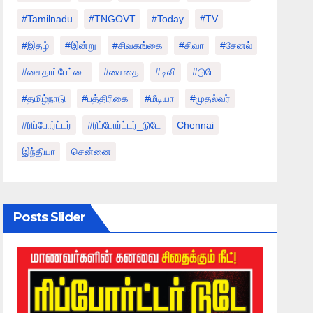
#tamilnadu
#TNGOVT
#today
#TV
#இதழ்
#இன்று
#சிவகங்கை
#சிவா
#சேனல்
#சைதாப்பேட்டை
#சைதை
#டிவி
#டுடே
#தமிழ்நாடு
#பத்திரிகை
#மீடியா
#முதல்வர்
#ரிப்போர்ட்டர்
#ரிப்போர்ட்டர்_டுடே
Chennai
இந்தியா
சென்னை
Posts Slider