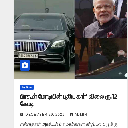
அரசியல்
பிரதமர் மோடியின் புதிய கார்’ விலை ரூ.12
கோடி
DECEMBER 29, 2021
ADMIN
என்னதான் அரசியல் பிரமுகர்களை சுற்றி பல அடுக்கு