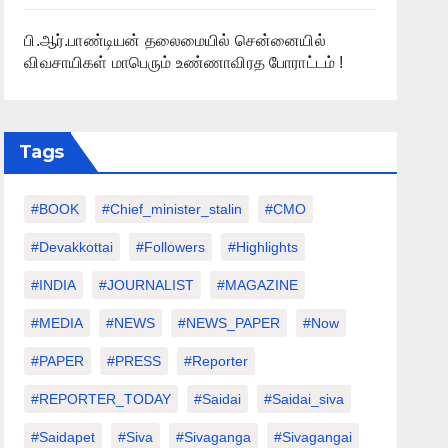
பி.ஆர்.பாண்டியன் தலைமையில் சென்னையில்
விவசாயிகள் மாபெரும் உண்ணாவிரத போராட்டம் !
Tags
#BOOK
#chief_minister_stalin
#CMO
#devakkottai
#followers
#highlights
#INDIA
#JOURNALIST
#MAGAZINE
#MEDIA
#NEWS
#NEWS_PAPER
#Now
#PAPER
#PRESS
#Reporter
#REPORTER_TODAY
#saidai
#saidai_siva
#saidapet
#Siva
#Sivaganga
#sivagangai