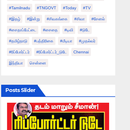
#tamilnadu
#TNGOVT
#today
#TV
#இதழ்
#இன்று
#சிவகங்கை
#சிவா
#சேனல்
#சைதாப்பேட்டை
#சைதை
#டிவி
#டுடே
#தமிழ்நாடு
#பத்திரிகை
#மீடியா
#முதல்வர்
#ரிப்போர்ட்டர்
#ரிப்போர்ட்டர்_டுடே
Chennai
இந்தியா
சென்னை
Posts Slider