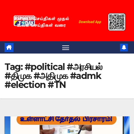
Skip
to
content
Tag:
#political #அரசியல்
#திமுக #அதிமுக #admk
#election #TN