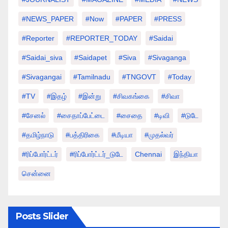
#NEWS_PAPER
#Now
#PAPER
#PRESS
#Reporter
#REPORTER_TODAY
#saidai
#saidai_siva
#saidapet
#Siva
#Sivaganga
#sivagangai
#tamilnadu
#TNGOVT
#today
#TV
#இதழ்
#இன்று
#சிவகங்கை
#சிவா
#சேனல்
#சைதாப்பேட்டை
#சைதை
#டிவி
#டுடே
#தமிழ்நாடு
#பத்திரிகை
#மீடியா
#முதல்வர்
#ரிப்போர்ட்டர்
#ரிப்போர்ட்டர்_டுடே
Chennai
இந்தியா
சென்னை
Posts Slider