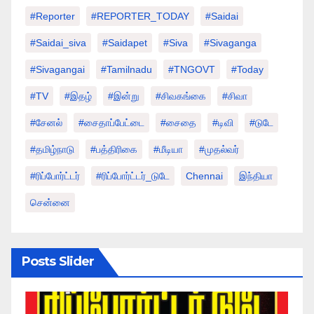
#Reporter
#REPORTER_TODAY
#saidai
#saidai_siva
#saidapet
#Siva
#Sivaganga
#sivagangai
#tamilnadu
#TNGOVT
#today
#TV
#இதழ்
#இன்று
#சிவகங்கை
#சிவா
#சேனல்
#சைதாப்பேட்டை
#சைதை
#டிவி
#டுடே
#தமிழ்நாடு
#பத்திரிகை
#மீடியா
#முதல்வர்
#ரிப்போர்ட்டர்
#ரிப்போர்ட்டர்_டுடே
Chennai
இந்தியா
சென்னை
Posts Slider