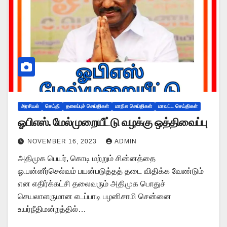
அரசியல்
செய்தி
தலைப்புச் செய்திகள்
மாநில செய்திகள்
மாவட்ட செய்திகள்
ஓபிஎஸ். மேல்முறையீட்டு வழக்கு ஒத்திவைப்பு
NOVEMBER 16, 2023
ADMIN
அதிமுக பெயர், கொடி மற்றும் சின்னத்தை
ஓ.பன்னீர்செல்வம் பயன்படுத்தத் தடை விதிக்க வேண்டும்
என எதிர்க்கட்சி தலைவரும் அதிமுக பொதுச்
செயலாளருமான எடப்பாடி பழனிசாமி சென்னை
உயர்நீதிமன்றத்தில்…