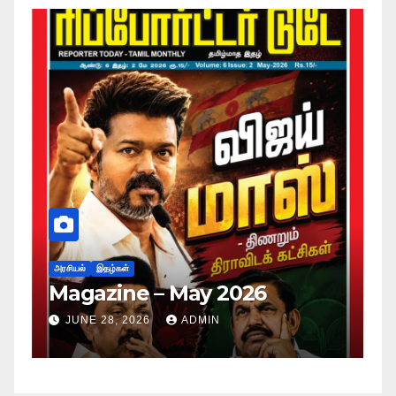
அர
ப
அரசியல்
இதழ்கள்
Magazine – May 2026
ச
ம
JUNE 28, 2026
ADMIN