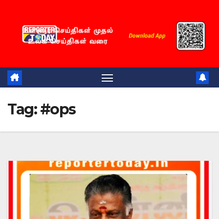
Skip
to
content
Tag:
#ops