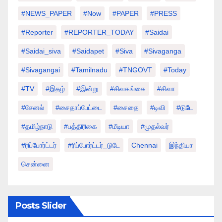
#NEWS_PAPER
#Now
#PAPER
#PRESS
#Reporter
#REPORTER_TODAY
#saidai
#saidai_siva
#saidapet
#Siva
#Sivaganga
#sivagangai
#tamilnadu
#TNGOVT
#today
#TV
#இதழ்
#இன்று
#சிவகங்கை
#சிவா
#சேனல்
#சைதாப்பேட்டை
#சைதை
#டிவி
#டுடே
#தமிழ்நாடு
#பத்திரிகை
#மீடியா
#முதல்வர்
#ரிப்போர்ட்டர்
#ரிப்போர்ட்டர்_டுடே
Chennai
இந்தியா
சென்னை
Posts Slider