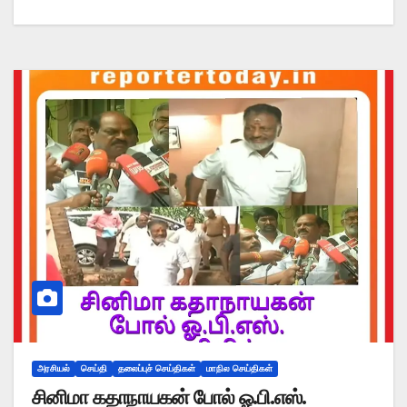
அரசியல்
செய்தி
தலைப்புச் செய்திகள்
மாநில செய்திகள்
சினிமா கதாநாயகன் போல் ஓ.பி.எஸ்.