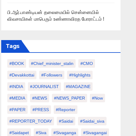
பி.ஆர்.பாண்டியன் தலைமையில் சென்னையில்
விவசாயிகள் மாபெரும் உண்ணாவிரத போராட்டம் !
Tags
#BOOK
#chief_minister_stalin
#CMO
#devakkottai
#followers
#highlights
#INDIA
#JOURNALIST
#MAGAZINE
#MEDIA
#NEWS
#NEWS_PAPER
#Now
#PAPER
#PRESS
#Reporter
#REPORTER_TODAY
#saidai
#saidai_siva
#saidapet
#Siva
#Sivaganga
#sivagangai