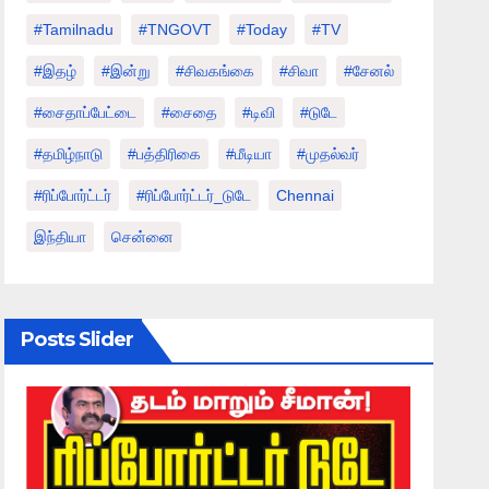
#tamilnadu
#TNGOVT
#today
#TV
#இதழ்
#இன்று
#சிவகங்கை
#சிவா
#சேனல்
#சைதாப்பேட்டை
#சைதை
#டிவி
#டுடே
#தமிழ்நாடு
#பத்திரிகை
#மீடியா
#முதல்வர்
#ரிப்போர்ட்டர்
#ரிப்போர்ட்டர்_டுடே
Chennai
இந்தியா
சென்னை
Posts Slider