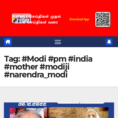
Skip
to
content
Tag:
#Modi #pm #india
#mother #modiji
#narendra_modi