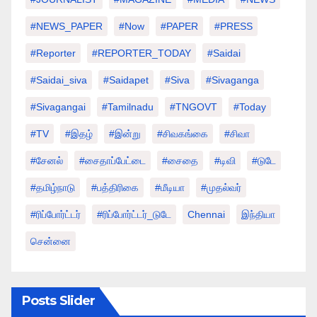
#NEWS_PAPER
#Now
#PAPER
#PRESS
#Reporter
#REPORTER_TODAY
#saidai
#saidai_siva
#saidapet
#Siva
#Sivaganga
#sivagangai
#tamilnadu
#TNGOVT
#today
#TV
#இதழ்
#இன்று
#சிவகங்கை
#சிவா
#சேனல்
#சைதாப்பேட்டை
#சைதை
#டிவி
#டுடே
#தமிழ்நாடு
#பத்திரிகை
#மீடியா
#முதல்வர்
#ரிப்போர்ட்டர்
#ரிப்போர்ட்டர்_டுடே
Chennai
இந்தியா
சென்னை
Posts Slider