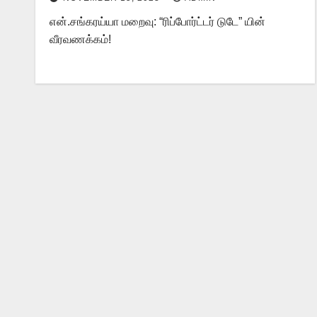
என்.சங்கரய்யா மறைவு: “ரிப்போர்ட்டர் டுடே” யின்
வீரவணக்கம்!