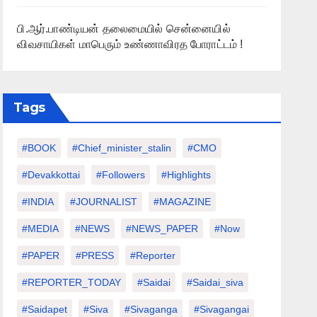
பி.ஆர்.பாண்டியன் தலைமையில் சென்னையில்
விவசாயிகள் மாபெரும் உண்ணாவிரத போராட்டம் !
Tags
#BOOK
#chief_minister_stalin
#CMO
#devakkottai
#followers
#highlights
#INDIA
#JOURNALIST
#MAGAZINE
#MEDIA
#NEWS
#NEWS_PAPER
#Now
#PAPER
#PRESS
#Reporter
#REPORTER_TODAY
#saidai
#saidai_siva
#saidapet
#Siva
#Sivaganga
#sivagangai