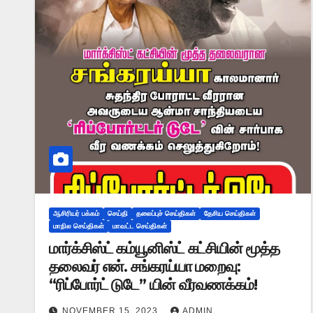
ஆசிரியர் பக்கம்
செய்தி
தலைப்புச் செய்திகள்
தேசிய செய்திகள்
மாநில செய்திகள்
மாவட்ட செய்திகள்
மார்க்சிஸ்ட் கம்யூனிஸ்ட் கட்சியின் மூத்த
தலைவர் என். சங்கரய்யா மறைவு:
“ரிப்போர்ட் டுடே” யின் வீரவணக்கம்!
NOVEMBER 15, 2023
ADMIN