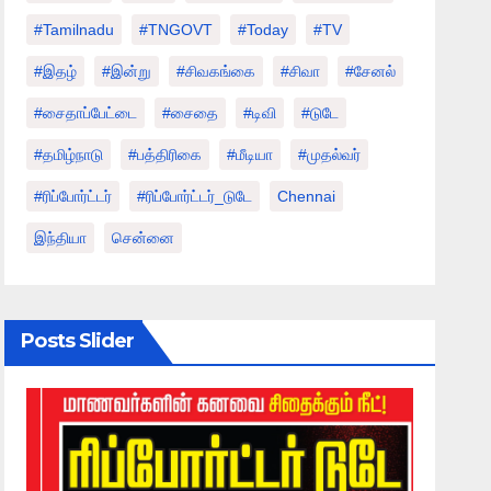
#tamilnadu
#TNGOVT
#today
#TV
#இதழ்
#இன்று
#சிவகங்கை
#சிவா
#சேனல்
#சைதாப்பேட்டை
#சைதை
#டிவி
#டுடே
#தமிழ்நாடு
#பத்திரிகை
#மீடியா
#முதல்வர்
#ரிப்போர்ட்டர்
#ரிப்போர்ட்டர்_டுடே
Chennai
இந்தியா
சென்னை
Posts Slider