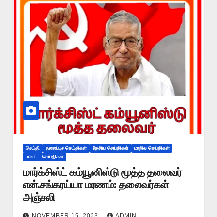
செய்தி
தலைப்புச் செய்திகள்
தேசிய செய்திகள்
மாநில செய்திகள்
மாவட்ட செய்திகள்
மார்க்சிஸ்ட் கம்யூனிஸ்டு மூத்த தலைவர்
என்.சங்கரய்யா மரணம்: தலைவர்கள்
அஞ்சலி
NOVEMBER 15, 2023
ADMIN